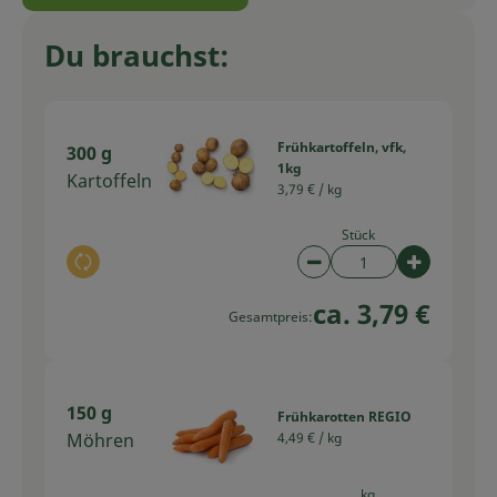
Du brauchst:
Frühkartoffeln, vfk,
300 g
1kg
Kartoffeln
3,79 € /
kg
Stück
Auswahl ändern
Artikelanzahl verring
Artikelan
ca. 3,79 €
Gesamtpreis:
150 g
Frühkarotten REGIO
Möhren
4,49 € /
kg
kg