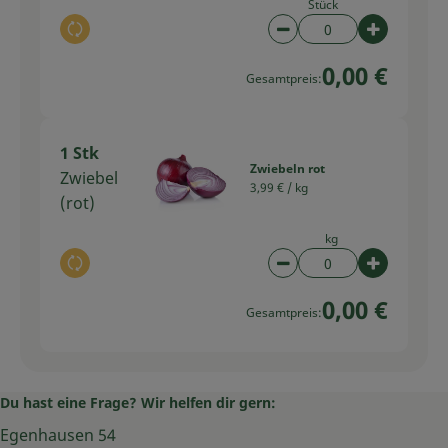
Stück
Auswahl ändern
Artikelanzahl verring
Artikelan
0,00 €
Gesamtpreis:
1 Stk
Zwiebeln rot
Zwiebel
3,99 € /
kg
(rot)
kg
Auswahl ändern
Artikelanzahl verring
Artikelan
0,00 €
Gesamtpreis:
Du hast eine Frage? Wir helfen dir gern:
Egenhausen 54