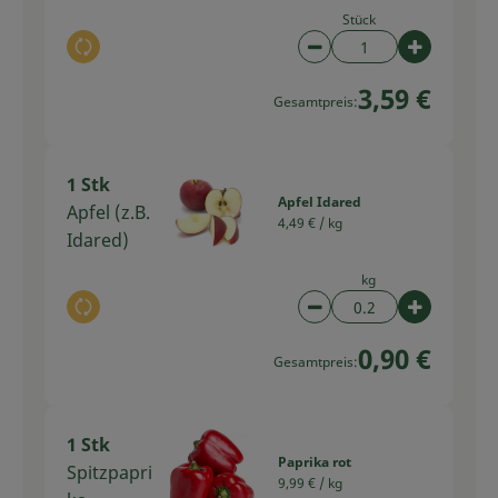
Stück
Auswahl ändern
Artikelanzahl verring
Artikelan
3,59 €
Gesamtpreis:
1 Stk
Apfel Idared
Apfel (z.B.
4,49 € /
kg
Idared)
kg
Auswahl ändern
Artikelanzahl verring
Artikelan
0,90 €
Gesamtpreis:
1 Stk
Paprika rot
Spitzpapri
9,99 € /
kg