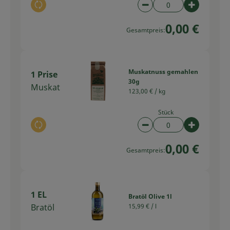
Auswahl ändern
Artikelanzahl verring
Artikelan
0,00 €
Gesamtpreis:
Muskatnuss gemahlen
1 Prise
30g
Muskat
123,00 € /
kg
Stück
Auswahl ändern
Artikelanzahl verring
Artikelan
0,00 €
Gesamtpreis:
1 EL
Bratöl Olive 1l
Bratöl
15,99 € /
l