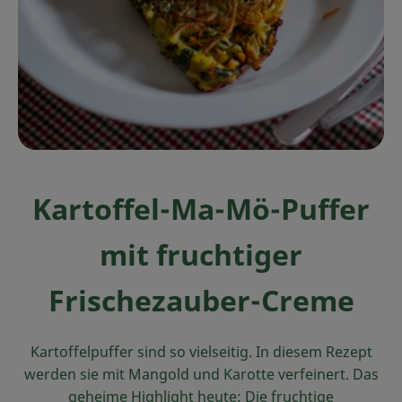
Ökokisten
Obst & Gemüse
Kühltheke
Backwaren
Haltbares
Kartoffel-Ma-Mö-Puffer
Getränke
mit fruchtiger
Drogerie
Frischezauber-Creme
So geht's
Kartoffelpuffer sind so vielseitig. In diesem Rezept
Über uns
werden sie mit Mangold und Karotte verfeinert. Das
geheime Highlight heute: Die fruchtige
Blog & Aktuelles