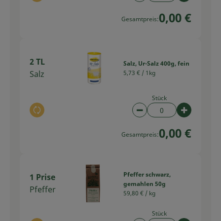
0,00 €
Gesamtpreis:
2 TL
Salz, Ur-Salz 400g, fein
Salz
5,73 € /
1kg
Stück
Auswahl ändern
Artikelanzahl verring
Artikelan
0,00 €
Gesamtpreis:
Pfeffer schwarz,
1 Prise
gemahlen 50g
Pfeffer
59,80 € /
kg
Stück