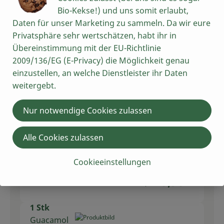
Schmand
7,95 € /
1kg
Bio-Kekse!) und uns somit erlaubt,
Daten für unser Marketing zu sammeln. Da wir eure
Stück
Privatsphäre sehr wertschätzen, habt ihr in
Auswahl ändern
Artikelanzahl verring
Artikelan
Übereinstimmung mit der EU-Richtlinie
2009/136/EG (E-Privacy) die Möglichkeit genau
1,59 €
Gesamtpreis:
einzustellen, an welche Dienstleister ihr Daten
weitergebt.
2 Stk
Nur notwendige Cookies zulassen
Frischkäse Natur 175g
Frischkäs
11,37 € /
1kg
e
Alle Cookies zulassen
Stück
Cookieeinstellungen
Auswahl ändern
Artikelanzahl verring
Artikelan
3,98 €
Gesamtpreis:
1 Stk
Guacamol