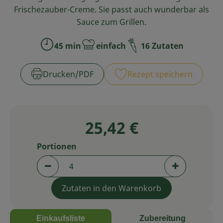
Frischezauber-Creme. Sie passt auch wunderbar als
Service
Sauce zum Grillen.
45 min
einfach
16 Zutaten
Zubreitungszeit:
Schwierigkeit:
Drucken​/​PDF
Rezept speichern
25,42 €
Portionen
Portionen verringern (aktuell 4 Portionen aus
Portionen er
Zutaten in den Warenkorb
Einkaufsliste
Zubereitung