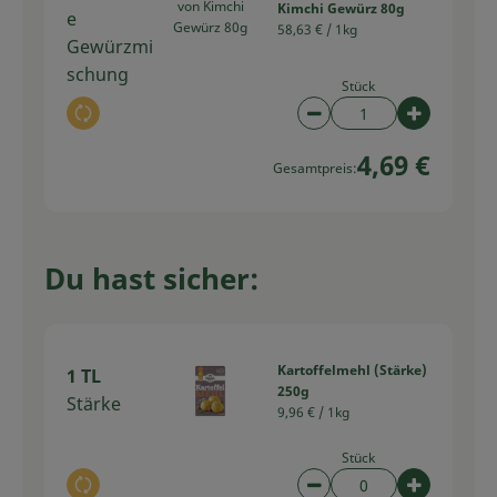
Kimchi Gewürz 80g
e
58,63 € /
1kg
Gewürzmi
schung
Stück
Auswahl ändern
Artikelanzahl verring
Artikelan
4,69 €
Gesamtpreis:
Du hast sicher:
Kartoffelmehl (Stärke)
1 TL
250g
Stärke
9,96 € /
1kg
Stück
Auswahl ändern
Artikelanzahl verring
Artikelan