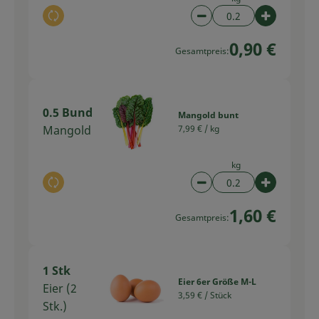
Auswahl ändern
Artikelanzahl verring
Artikelan
0,90 €
Gesamtpreis:
0.5 Bund
Mangold bunt
Mangold
7,99 € /
kg
kg
Auswahl ändern
Artikelanzahl verring
Artikelan
1,60 €
Gesamtpreis:
1 Stk
Eier 6er Größe M-L
Eier (2
3,59 € /
Stück
Stk.)