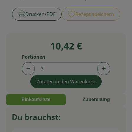
Zubreitungszeit:
Schwierigkeit:
Service
Drucken​/​PDF
Rezept speichern
10,42 €
Portionen
Portionen verringern (aktuell 3 Portionen aus
Portionen er
Zutaten in den Warenkorb
Einkaufsliste
Zubereitung
Du brauchst: