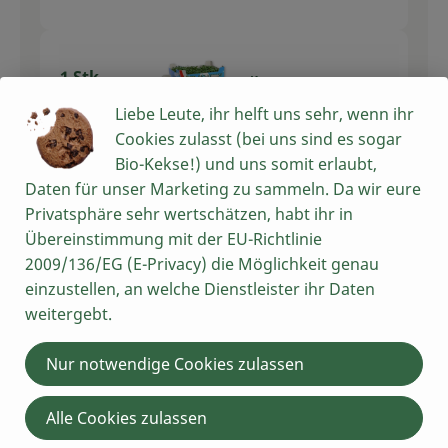
1 Stk
Kresse
Kresse
0,79 € /
Stück
Liebe Leute, ihr helft uns sehr, wenn ihr
Cookies zulasst (bei uns sind es sogar
Stück
Bio-Kekse!) und uns somit erlaubt,
Auswahl ändern
Artikelanzahl verring
Artikelan
Daten für unser Marketing zu sammeln. Da wir eure
Privatsphäre sehr wertschätzen, habt ihr in
0,79 €
Gesamtpreis:
Übereinstimmung mit der EU-Richtlinie
2009/136/EG (E-Privacy) die Möglichkeit genau
einzustellen, an welche Dienstleister ihr Daten
weitergebt.
Du hast sicher:
Nur notwendige Cookies zulassen
1 Prise
Alle Cookies zulassen
Zucker 1kg
Zucker
3,69 € /
1kg