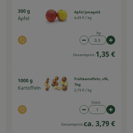
300 g
Apfel Jonagold
Äpfel
4,49 € /
kg
kg
Auswahl ändern
Artikelanzahl verring
Artikelan
1,35 €
Gesamtpreis:
Frühkartoffeln, vfk,
1000 g
1kg
Kartoffeln
3,79 € /
kg
Stück
Auswahl ändern
Artikelanzahl verring
Artikelan
ca. 3,79 €
Gesamtpreis: