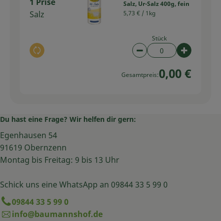
1 Prise
Salz, Ur-Salz 400g, fein
Salz
5,73 € /
1kg
Stück
Auswahl ändern
Artikelanzahl verring
Artikelan
0,00 €
Gesamtpreis:
Du hast eine Frage? Wir helfen dir gern:
Egenhausen 54
91619 Obernzenn
Montag bis Freitag: 9 bis 13 Uhr
Schick uns eine WhatsApp an 09844 33 5 99 0
09844 33 5 99 0
info@baumannshof.de