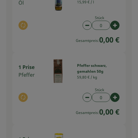
Öl
15,99 € /
l
Stück
Auswahl ändern
Artikelanzahl verring
Artikelan
0,00 €
Gesamtpreis:
Pfeffer schwarz,
1 Prise
gemahlen 50g
Pfeffer
59,80 € /
kg
Stück
Auswahl ändern
Artikelanzahl verring
Artikelan
0,00 €
Gesamtpreis: