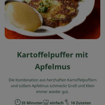
Ökokisten
Obst & Gemüse
Kühltheke
Backwaren
Haltbares
Kartoffelpuffer mit
Getränke
Apfelmus
Drogerie
Die Kombination aus herzhaften Kartoffelpuffern
So geht's
und süßem Apfelmus schmeckt Groß und Klein
immer wieder gut.
Über uns
35 Minuten
einfach
10 Zutaten
Blog & Aktuelles