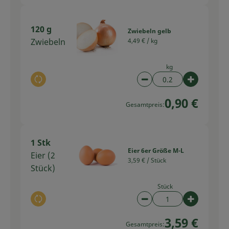
120 g
Zwiebeln gelb
Zwiebeln
4,49 € /
kg
kg
Auswahl ändern
Artikelanzahl verring
Artikelan
0,90 €
Gesamtpreis:
1 Stk
Eier 6er Größe M-L
Eier (2
3,59 € /
Stück
Stück)
Stück
Auswahl ändern
Artikelanzahl verring
Artikelan
3,59 €
Gesamtpreis: