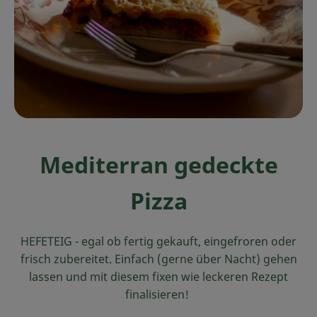
Ökokisten
Obst & Gemüse
Kühltheke
Backwaren
Haltbares
Mediterran gedeckte
Getränke
Pizza
Drogerie
HEFETEIG - egal ob fertig gekauft, eingefroren oder
So geht's
frisch zubereitet. Einfach (gerne über Nacht) gehen
lassen und mit diesem fixen wie leckeren Rezept
Über uns
finalisieren!
Blog & Aktuelles