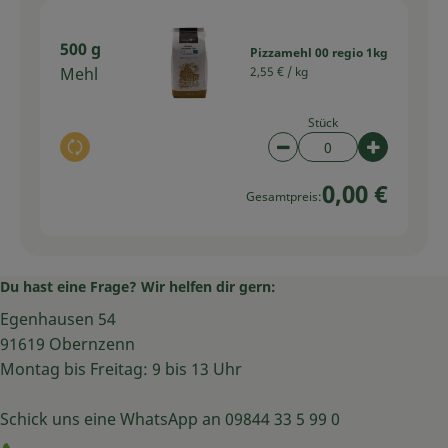
500 g
Pizzamehl 00 regio 1kg
Mehl
2,55 € /
kg
Stück
Auswahl ändern
Artikelanzahl verring
Artikelan
0,00 €
Gesamtpreis:
Du hast eine Frage? Wir helfen dir gern:
Egenhausen 54
91619 Obernzenn
Montag bis Freitag: 9 bis 13 Uhr
Schick uns eine WhatsApp an 09844 33 5 99 0