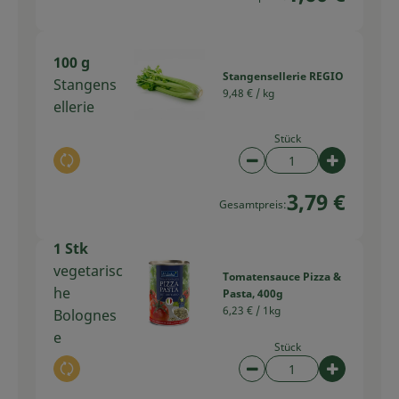
100 g
Stangensellerie REGIO
Stangens
9,48 € /
kg
ellerie
Stück
Auswahl ändern
Artikelanzahl verring
Artikelan
3,79 €
Gesamtpreis:
1 Stk
vegetarisc
Tomatensauce Pizza &
he
Pasta, 400g
6,23 € /
1kg
Bolognes
e
Stück
Auswahl ändern
Artikelanzahl verring
Artikelan