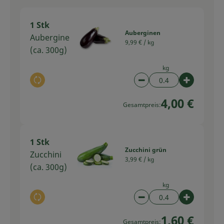
1 Stk
Auberginen
Aubergine
9,99 € /
kg
(ca. 300g)
kg
Auswahl ändern
Artikelanzahl verring
Artikelan
4,00 €
Gesamtpreis:
1 Stk
Zucchini grün
Zucchini
3,99 € /
kg
(ca. 300g)
kg
Auswahl ändern
Artikelanzahl verring
Artikelan
1,60 €
Gesamtpreis: