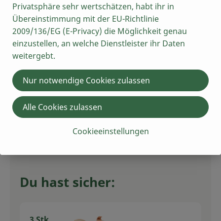
Privatsphäre sehr wertschätzen, habt ihr in
5,98 €
Übereinstimmung mit der EU-Richtlinie
Gesamtpreis:
2009/136/EG (E-Privacy) die Möglichkeit genau
einzustellen, an welche Dienstleister ihr Daten
weitergebt.
1 Stk
Pizzateig frisch 400g
Pizzateig
8,73 € /
1kg
Nur notwendige Cookies zulassen
Stück
Alle Cookies zulassen
Auswahl ändern
Artikelanzahl verring
Artikelan
3,49 €
Cookieeinstellungen
Gesamtpreis:
Du hast sicher:
3 Stk