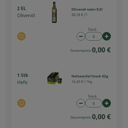
2 EL
Olivenöl nativ 0,5l
Olivenöl
30,78 € /
l
Stück
Auswahl ändern
Artikelanzahl verring
Artikelan
0,00 €
Gesamtpreis:
1 Stk
Hefewürfel frisch 42g
Hefe
16,43 € /
1kg
Stück
Auswahl ändern
Artikelanzahl verring
Artikelan
0,00 €
Gesamtpreis: