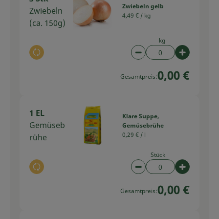
Zwiebeln gelb
Zwiebeln
4,49 € /
kg
(ca. 150g)
kg
Auswahl ändern
Artikelanzahl verring
Artikelan
0,00 €
Gesamtpreis:
1 EL
Klare Suppe,
Gemüseb
Gemüsebrühe
0,29 € /
l
rühe
Stück
Auswahl ändern
Artikelanzahl verring
Artikelan
0,00 €
Gesamtpreis: