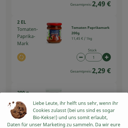
2,49 €
Gesamtpreis:
2 EL
Tomaten Paprikamark
Tomaten-
200g
Paprika-
11,45 € /
1kg
Mark
Stück
Auswahl ändern
Artikelanzahl verring
Artikelan
2,29 €
Gesamtpreis:
200 g
Reibekäse 150g
Käse
Liebe Leute, ihr helft uns sehr, wenn ihr
19,93 € /
1kg
gerieben
Cookies zulasst (bei uns sind es sogar
Bio-Kekse!) und uns somit erlaubt,
Stück
Daten für unser Marketing zu sammeln. Da wir eure
Auswahl ändern
Artikelanzahl verring
Artikelan