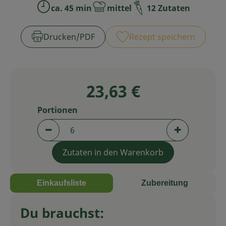
ca. 45 min
mittel
12 Zutaten
Zubreitungszeit:
Schwierigkeit:
Service
Drucken​/​PDF
Rezept speichern
23,63 €
Portionen
Portionen verringern (aktuell 6 Portionen aus
Portionen er
Zutaten in den Warenkorb
Einkaufsliste
Zubereitung
Du brauchst: