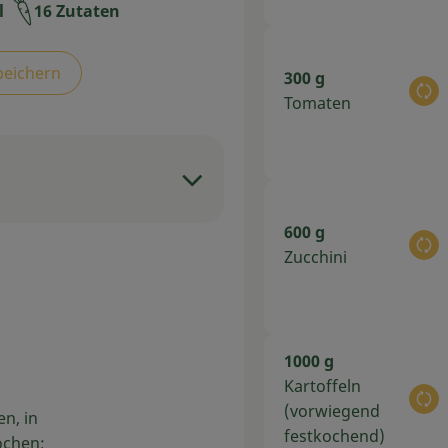
l
16 Zutaten
eit:
peichern
300 g
Au
Tomaten
600 g
Au
Zucchini
1000 g
Kartoffeln
Au
(vorwiegend
n, in
festkochend)
ochen;