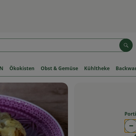
Suc
ON
Ökokisten
Obst & Gemüse
Kühltheke
Backwa
Port
Po