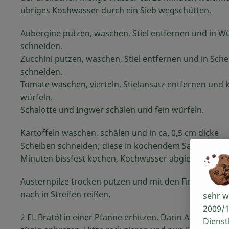
übriges Kochwasser durch ein Sieb wegschütten.
Aubergine putzen, waschen, Stiel entfernen und in Wü
schneiden.
Zucchini putzen, waschen, Stiel entfernen und in Sch
schneiden.
Tomate waschen, vierteln, Stielansatz entfernen und k
würfeln.
Schalotte und Ingwer schälen und fein würfeln.
Kartoffeln waschen, schälen und in ca. 0,5 cm dicke
Scheiben schneiden; diese in kochendem Salzwasser c
Minuten bissfest kochen, Kochwasser abgießen.
Austernpilze trocken putzen und mit den Fingern der
nach in Streifen reißen.
sehr w
2009/1
2 EL Bratöl in einer Pfanne erhitzen. Darin Austernpilz
Dienst