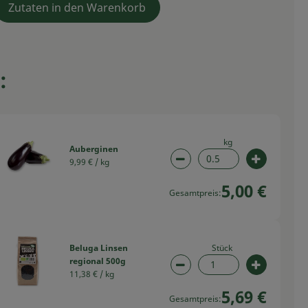
Zutaten in den Warenkorb
:
kg
Auberginen
9,99 € /
kg
swahl ändern
Artikelanzahl verringern
Artikelan
5,00 €
Gesamtpreis:
Stück
Beluga Linsen
regional 500g
swahl ändern
Artikelanzahl verringern
Artikelan
11,38 € /
kg
5,69 €
Gesamtpreis: