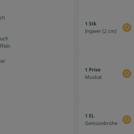
rch
1 Stk
Au
Ingwer (2 cm)
auch
ffeln
det
1 Prise
Au
Muskat
1 EL
Au
Gemüsebrühe