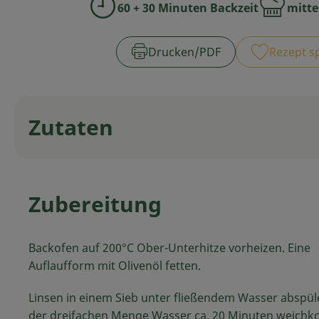
60 + 30 Minuten Backzeit
mitte
Zubreitungszeit:
Schwierigk
Drucken​/​PDF
Rezept s
Zutaten
Zubereitung
Backofen auf 200°C Ober-Unterhitze vorheizen. Eine
Auflaufform mit Olivenöl fetten.
Linsen in einem Sieb unter fließendem Wasser abspüle
der dreifachen Menge Wasser ca. 20 Minuten weichk