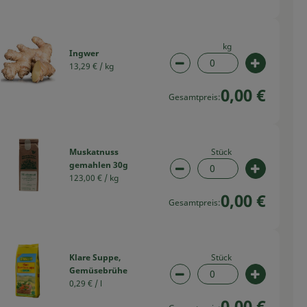
kg
Ingwer
13,29 € /
kg
swahl ändern
Artikelanzahl verringern
Artikelan
0,00 €
Gesamtpreis:
Stück
Muskatnuss
gemahlen 30g
swahl ändern
Artikelanzahl verringern
Artikelan
123,00 € /
kg
0,00 €
Gesamtpreis:
Stück
Klare Suppe,
Gemüsebrühe
swahl ändern
Artikelanzahl verringern
Artikelan
0,29 € /
l
0,00 €