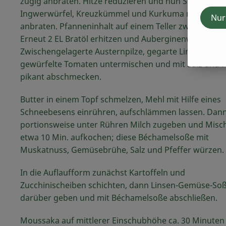
zügig anbraten. Hitze reduzieren und nun Schalotten
Ingwerwürfel, Kreuzkümmel und Kurkuma nicht zu st
Nur
anbraten. Pfanneninhalt auf einem Teller zwischenlag
Erneut 2 EL Bratöl erhitzen und Auberginenwürfel an
Zwischengelagerte Austernpilze, gegarte Linsen und
gewürfelte Tomaten untermischen und mit Salz und P
pikant abschmecken.
Butter in einem Topf schmelzen, Mehl mit Hilfe eines
Schneebesens einrühren, aufschlämmen lassen. Dan
portionsweise unter Rühren Milch zugeben und Mis
etwa 10 Min. aufkochen; diese Béchamelsoße mit
Muskatnuss, Gemüsebrühe, Salz und Pfeffer würzen.
In die Auflaufform zunächst Kartoffeln und
Zucchinischeiben schichten, dann Linsen-Gemüse-So
darüber geben und mit Béchamelsoße abschließen.
Moussaka auf mittlerer Einschubhöhe ca. 30 Minuten