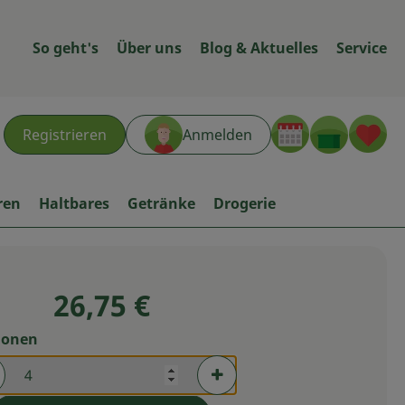
So geht's
Über uns
Blog & Aktuelles
Service
Warenk
L
Registrieren
Anmelden
hen
ren
Haltbares
Getränke
Drogerie
26,75 €
ionen
rtionen verringern (aktuell 4 Portionen ausgewählt)
Portionen erhöhen (aktuell