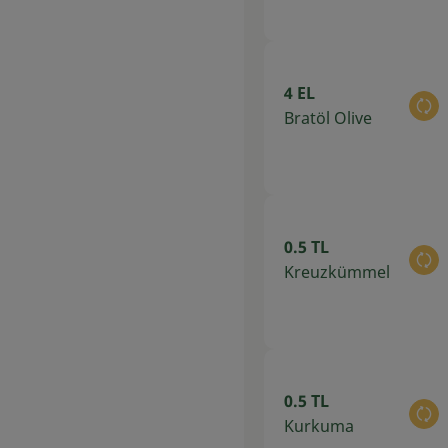
4 EL
Au
Bratöl Olive
0.5 TL
Au
Kreuzkümmel
0.5 TL
Au
Kurkuma