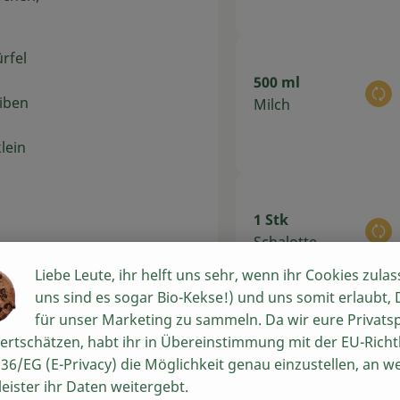
rfel
500 ml
Au
eiben
Milch
lein
1 Stk
Au
Schalotte
a. 5
Liebe Leute, ihr helft uns sehr, wenn ihr Cookies zulas
uns sind es sogar Bio-Kekse!) und uns somit erlaubt,
 Länge
für unser Marketing zu sammeln. Da wir eure Privats
ertschätzen, habt ihr in Übereinstimmung mit der EU-Richtl
200 g
36/EG (E-Privacy) die Möglichkeit genau einzustellen, an w
Au
e
Austernpilze
leister ihr Daten weitergebt.