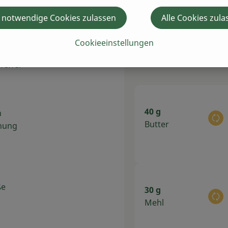
- und
ark
 notwendige Cookies zulassen
Alle Cookies zula
ern.
braten.
Cookieeinstellungen
Du hast sich
feffer
40 g
n
Au
Butter
chung
ße
30 g
Au
Mehl