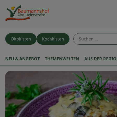
Ökokisten
Kochkisten
NEU & ANGEBOT
THEMENWELTEN
AUS DER REGI