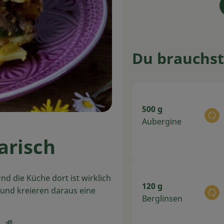
Du brauchst
500 g
Au
Aubergine
arisch
nd die Küche dort ist wirklich
120 g
 und kreieren daraus eine
Au
Berglinsen