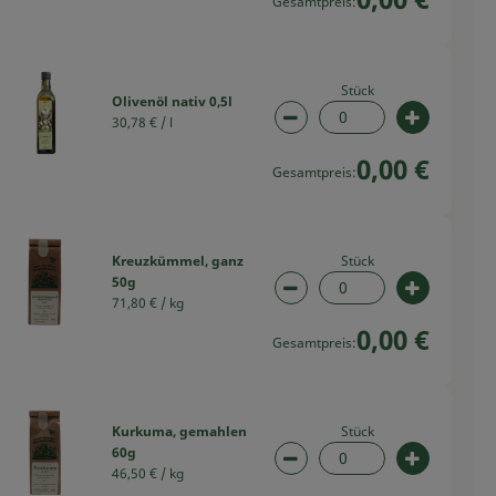
Gesamtpreis:
Stück
Olivenöl nativ 0,5l
30,78 € /
l
swahl ändern
Artikelanzahl verringern
Artikelan
0,00 €
Gesamtpreis:
Stück
Kreuzkümmel, ganz
50g
swahl ändern
Artikelanzahl verringern
Artikelan
71,80 € /
kg
0,00 €
Gesamtpreis:
Stück
Kurkuma, gemahlen
60g
swahl ändern
Artikelanzahl verringern
Artikelan
46,50 € /
kg