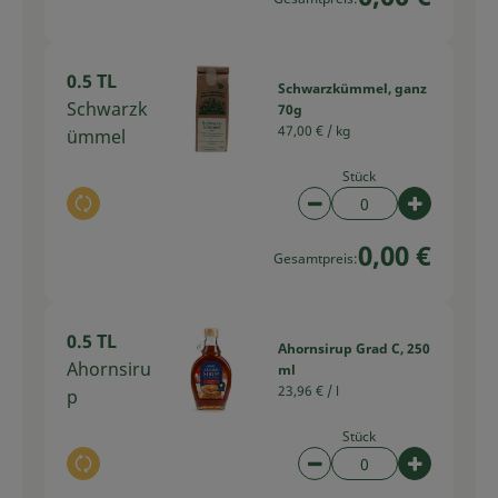
0.5 TL
Schwarzkümmel, ganz
Schwarzk
70g
47,00 € /
kg
ümmel
Stück
Auswahl ändern
Artikelanzahl verring
Artikelan
0,00 €
Gesamtpreis:
0.5 TL
Ahornsirup Grad C, 250
Ahornsiru
ml
23,96 € /
l
p
Stück
Auswahl ändern
Artikelanzahl verring
Artikelan