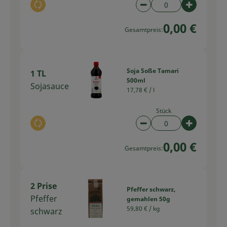
Auswahl ändern
Artikelanzahl verring
Artikelan
0,00 €
Gesamtpreis:
Soja Soße Tamari
1 TL
500ml
Sojasauce
17,78 € /
l
Stück
Auswahl ändern
Artikelanzahl verring
Artikelan
0,00 €
Gesamtpreis:
2 Prise
Pfeffer schwarz,
Pfeffer
gemahlen 50g
59,80 € /
kg
schwarz