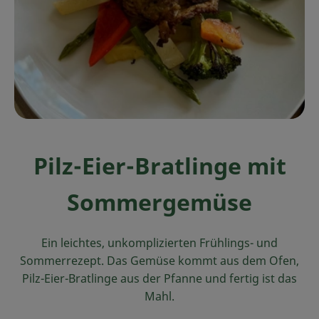
Ökokisten
Obst & Gemüse
Kühltheke
Backwaren
Haltbares
Pilz-Eier-Bratlinge mit
Getränke
Sommergemüse
Drogerie
Ein leichtes, unkomplizierten Frühlings- und
So geht's
Sommerrezept. Das Gemüse kommt aus dem Ofen,
Pilz-Eier-Bratlinge aus der Pfanne und fertig ist das
Über uns
Mahl.
Blog & Aktuelles