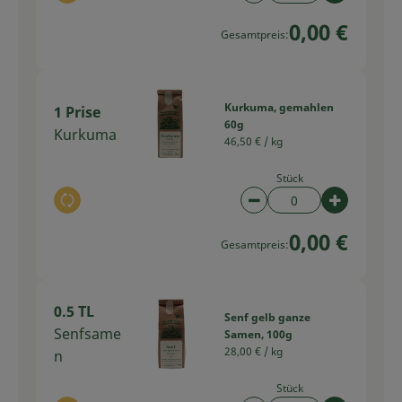
0,00 €
Gesamtpreis:
Kurkuma, gemahlen
1 Prise
60g
Kurkuma
46,50 € /
kg
Stück
Auswahl ändern
Artikelanzahl verring
Artikelan
0,00 €
Gesamtpreis:
0.5 TL
Senf gelb ganze
Senfsame
Samen, 100g
28,00 € /
kg
n
Stück