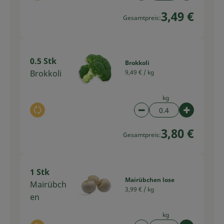
3,49 €
Gesamtpreis:
0.5 Stk
Brokkoli
Brokkoli
9,49 € /
kg
kg
Auswahl ändern
Artikelanzahl verring
Artikelan
3,80 €
Gesamtpreis:
1 Stk
Mairübchen lose
Mairübch
3,99 € /
kg
en
kg