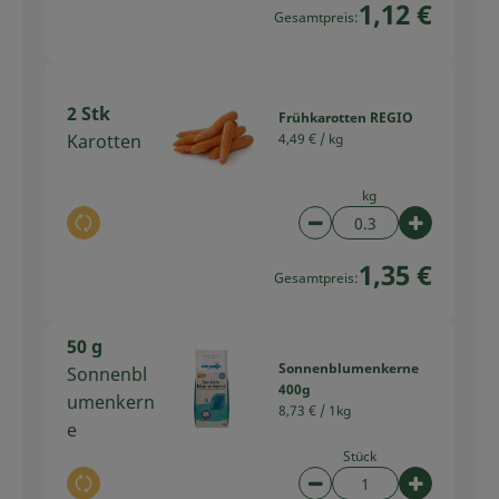
1,12 €
Gesamtpreis:
2 Stk
Frühkarotten REGIO
Karotten
4,49 € /
kg
kg
Auswahl ändern
Artikelanzahl verring
Artikelan
1,35 €
Gesamtpreis:
50 g
Sonnenblumenkerne
Sonnenbl
400g
umenkern
8,73 € /
1kg
e
Stück
Auswahl ändern
Artikelanzahl verring
Artikelan