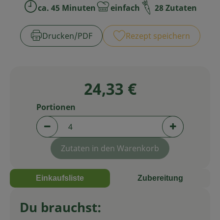
ca. 45 Minuten
einfach
28 Zutaten
Zubreitungszeit:
Schwierigkeit:
Service
Drucken​/​PDF
Rezept speichern
24,33 €
Portionen
Portionen verringern (aktuell 4 Portionen aus
Portionen er
Zutaten in den Warenkorb
Einkaufsliste
Zubereitung
Du brauchst: