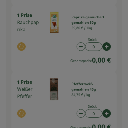
1 Prise
Paprika geräuchert
Rauchpap
gemahlen 50g
59,80 € /
1kg
rika
Stück
Auswahl ändern
Artikelanzahl verring
Artikelan
0,00 €
Gesamtpreis:
1 Prise
Pfeffer weiß
Weißer
gemahlen 40g
84,75 € /
kg
Pfeffer
Stück
Auswahl ändern
Artikelanzahl verring
Artikelan
0,00 €
Gesamtpreis: