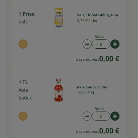
1 Prise
Salz, Ur-Salz 400g, fein
Salz
5,73 € /
1kg
Stück
Auswahl ändern
Artikelanzahl verring
Artikelan
0,00 €
Gesamtpreis:
1 TL
Asia Sauce 250ml
Asia
15,96 € /
l
Sauce
Stück
Auswahl ändern
Artikelanzahl verring
Artikelan
0,00 €
Gesamtpreis: