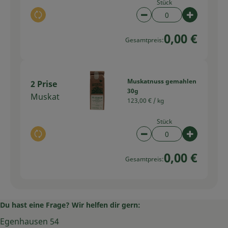
Stück
Auswahl ändern
Artikelanzahl verring
Artikelan
0,00 €
Gesamtpreis:
Muskatnuss gemahlen
2 Prise
30g
Muskat
123,00 € /
kg
Stück
Auswahl ändern
Artikelanzahl verring
Artikelan
0,00 €
Gesamtpreis:
Du hast eine Frage? Wir helfen dir gern:
Egenhausen 54