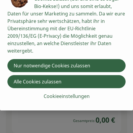
Bio-Kekse!) und uns somit erlaubt,
Soja Soße Tamari
1 TL
500ml
Daten für unser Marketing zu sammeln. Da wir eure
Sojasauce
17,78 € /
l
Privatsphäre sehr wertschätzen, habt ihr in
Übereinstimmung mit der EU-Richtlinie
Stück
2009/136/EG (E-Privacy) die Möglichkeit genau
Auswahl ändern
Artikelanzahl verring
Artikelan
einzustellen, an welche Dienstleister ihr Daten
0,00 €
weitergebt.
Gesamtpreis:
Nur notwendige Cookies zulassen
6 Prise
Salz, Ur-Salz 400g, fein
Alle Cookies zulassen
Salz
5,73 € /
1kg
Cookieeinstellungen
Stück
Auswahl ändern
Artikelanzahl verring
Artikelan
0,00 €
Gesamtpreis: