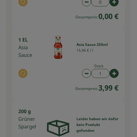
Auswahl ändern
Artikelanzahl verring
Artikelan
0,00 €
Gesamtpreis:
1 EL
Asia Sauce 250ml
Asia
15,96 € /
l
Sauce
Stück
Auswahl ändern
Artikelanzahl verring
Artikelan
3,99 €
Gesamtpreis:
200 g
Grüner
Leider haben wir dafür
kein Produkt
Spargel
gefunden