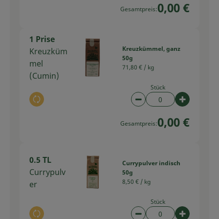
0,00 €
Gesamtpreis:
1 Prise
Kreuzkümmel, ganz
Kreuzküm
50g
mel
71,80 € /
kg
(Cumin)
Stück
Auswahl ändern
Artikelanzahl verring
Artikelan
0,00 €
Gesamtpreis:
0.5 TL
Currypulver indisch
Currypulv
50g
8,50 € /
kg
er
Stück
Auswahl ändern
Artikelanzahl verring
Artikelan