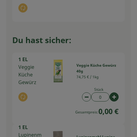
Auswahl ändern
Du hast sicher:
1 EL
Veggie Küche Gewürz
Veggie
40g
Küche
74,75 € /
1kg
Gewürz
Stück
Auswahl ändern
Artikelanzahl verring
Artikelan
0,00 €
Gesamtpreis:
1 EL
Lupinenm
Lupinenmehl Lupina