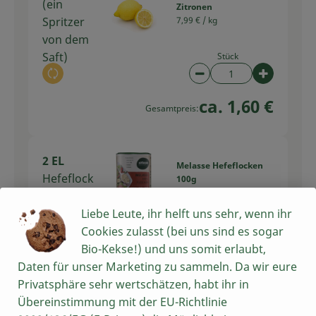
(ein
Zitronen
Spritzer
7,99 € /
kg
von dem
Saft)
Stück
Auswahl ändern
Artikelanzahl verring
Artikelan
ca. 1,60 €
Gesamtpreis:
2 EL
Melasse Hefeflocken
Hefeflock
100g
77,90 € /
1kg
en
Liebe Leute, ihr helft uns sehr, wenn ihr
Stück
Cookies zulasst (bei uns sind es sogar
Auswahl ändern
Artikelanzahl verring
Artikelan
Bio-Kekse!) und uns somit erlaubt,
Daten für unser Marketing zu sammeln. Da wir eure
7,79 €
Gesamtpreis:
Privatsphäre sehr wertschätzen, habt ihr in
Übereinstimmung mit der EU-Richtlinie