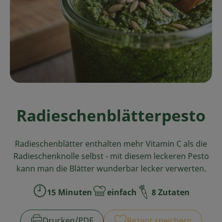
Ökokisten
Obst & Gemüse
Kühltheke
Backwaren
Haltbares
Radieschenblätterpesto
Getränke
Drogerie
Radieschenblätter enthalten mehr Vitamin C als die
Radieschenknolle selbst - mit diesem leckeren Pesto
kann man die Blätter wunderbar lecker verwerten.
So geht's
15 Minuten
einfach
8 Zutaten
Zubreitungszeit:
Schwierigkeit:
Über uns
Blog & Aktuelles
Drucken​/​PDF
Rezept speichern