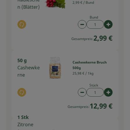
2,99 € /
Bund
n (Blätter)
Bund
Auswahl ändern
Artikelanzahl verring
Artikelan
2,99 €
Gesamtpreis:
50 g
Cashewkerne Bruch
Cashewke
500g
25,98 € /
1kg
rne
Stück
Auswahl ändern
Artikelanzahl verring
Artikelan
12,99 €
Gesamtpreis:
1 Stk
Zitrone