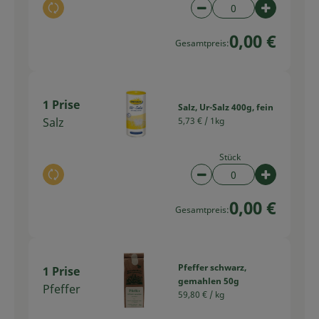
Auswahl ändern
Artikelanzahl verring
Artikelan
0,00 €
Gesamtpreis:
1 Prise
Salz, Ur-Salz 400g, fein
Salz
5,73 € /
1kg
Stück
Auswahl ändern
Artikelanzahl verring
Artikelan
0,00 €
Gesamtpreis:
Pfeffer schwarz,
1 Prise
gemahlen 50g
Pfeffer
59,80 € /
kg