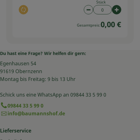
Stück
Auswahl ändern
Artikelanzahl verring
Artikelan
0,00 €
Gesamtpreis:
Du hast eine Frage? Wir helfen dir gern:
Egenhausen 54
91619 Obernzenn
Montag bis Freitag: 9 bis 13 Uhr
Schick uns eine WhatsApp an 09844 33 5 99 0
09844 33 5 99 0
info@baumannshof.de
Lieferservice