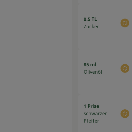
0.5 TL
Au
Zucker
85 ml
Au
Olivenöl
1 Prise
schwarzer
Au
Pfeffer