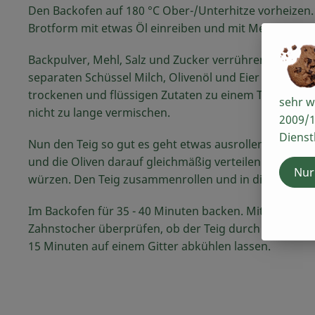
Den Backofen auf 180 °C Ober-/Unterhitze vorheizen.
Brotform mit etwas Öl einreiben und mit Mehl bestäu
Backpulver, Mehl, Salz und Zucker verrühren. In einer
separaten Schüssel Milch, Olivenöl und Eier verquirlen
trockenen und flüssigen Zutaten zu einem Teig knete
sehr w
nicht zu lange vermischen.
2009/1
Dienst
Nun den Teig so gut es geht etwas ausrollen. Den Spi
und die Oliven darauf gleichmäßig verteilen. Mit Pfeff
Nur
würzen. Den Teig zusammenrollen und in die Form le
Im Backofen für 35 - 40 Minuten backen. Mit einem
Zahnstocher überprüfen, ob der Teig durch ist. Danac
15 Minuten auf einem Gitter abkühlen lassen.