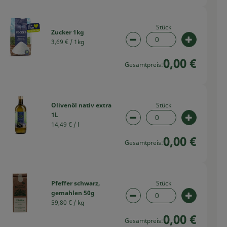
Stück
Zucker 1kg
3,69 € /
1kg
swahl ändern
Artikelanzahl verringern
Artikelan
0,00 €
Gesamtpreis:
Stück
Olivenöl nativ extra
1L
swahl ändern
Artikelanzahl verringern
Artikelan
14,49 € /
l
0,00 €
Gesamtpreis:
Stück
Pfeffer schwarz,
gemahlen 50g
swahl ändern
Artikelanzahl verringern
Artikelan
59,80 € /
kg
0,00 €
Gesamtpreis: