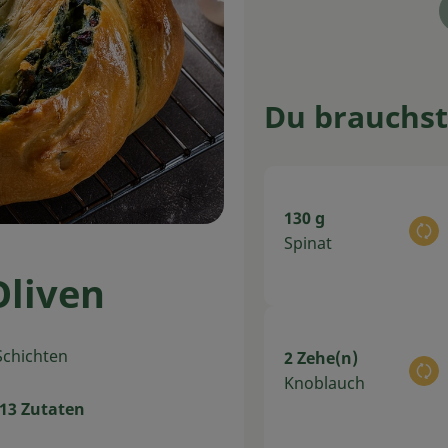
Du brauchst
130 g
Au
Spinat
Oliven
-Schichten
2 Zehe(n)
Au
Knoblauch
13 Zutaten