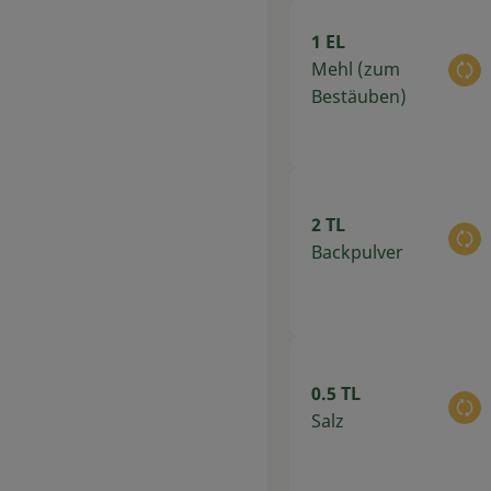
1 EL
Mehl (zum
Au
Bestäuben)
2 TL
Au
Backpulver
0.5 TL
Au
Salz