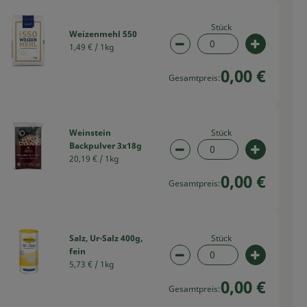
Stück
Weizenmehl 550
1,49 € /
1kg
swahl ändern
Artikelanzahl verringern
Artikelan
0,00 €
Gesamtpreis:
Stück
Weinstein
Backpulver 3x18g
swahl ändern
Artikelanzahl verringern
Artikelan
20,19 € /
1kg
0,00 €
Gesamtpreis:
Stück
Salz, Ur-Salz 400g,
fein
swahl ändern
Artikelanzahl verringern
Artikelan
5,73 € /
1kg
0,00 €
Gesamtpreis: