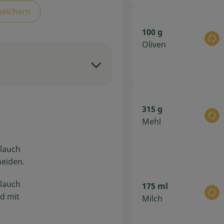
peichern
100 g
Au
Oliven
315 g
Au
Mehl
blauch
neiden.
blauch
175 ml
Au
d mit
Milch