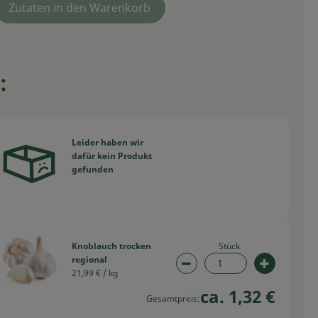
Zutaten in den Warenkorb
:
Leider haben wir
dafür kein Produkt
swahl ändern
gefunden
Stück
Knoblauch trocken
regional
swahl ändern
Artikelanzahl verringern
Artikelan
21,99 € /
kg
ca. 1,32 €
Gesamtpreis: