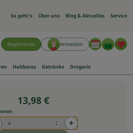
So geht's
Über uns
Blog & Aktuelles
Service
Warenk
L
Registrieren
Anmelden
hen
ren
Haltbares
Getränke
Drogerie
13,98 €
ionen
rtionen verringern (aktuell 4 Portionen ausgewählt)
Portionen erhöhen (aktuell