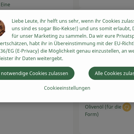
 Eine
ben.
Liebe Leute, ihr helft uns sehr, wenn ihr Cookies zulas
1 Stk
uns sind es sogar Bio-Kekse!) und uns somit erlaubt,
Au
Eier (2 Stück)
. Die
für unser Marketing zu sammeln. Da wir eure Privats
n, aber
ertschätzen, habt ihr in Übereinstimmung mit der EU-Richtl
36/EG (E-Privacy) die Möglichkeit genau einzustellen, an w
leister ihr Daten weitergebt.
nat
er
Du hast sich
 notwendige Cookies zulassen
Alle Cookies zula
gen.
Cookieeinstellungen
h für
1 EL
Olivenöl (für die
Au
Form)