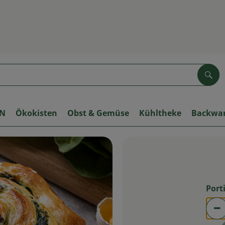
Suc
ON
Ökokisten
Obst & Gemüse
Kühltheke
Backwa
Port
Po