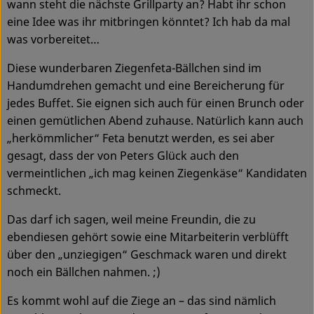
wann steht die nächste Grillparty an? Habt ihr schon
Ökokisten
eine Idee was ihr mitbringen könntet? Ich hab da mal
was vorbereitet…
Obst & Gemüse
Diese wunderbaren Ziegenfeta-Bällchen sind im
Kühltheke
Handumdrehen gemacht und eine Bereicherung für
jedes Buffet. Sie eignen sich auch für einen Brunch oder
Backwaren
einen gemütlichen Abend zuhause. Natürlich kann auch
Haltbares
„herkömmlicher“ Feta benutzt werden, es sei aber
gesagt, dass der von Peters Glück auch den
Getränke
vermeintlichen „ich mag keinen Ziegenkäse“ Kandidaten
schmeckt.
Drogerie
Das darf ich sagen, weil meine Freundin, die zu
ebendiesen gehört sowie eine Mitarbeiterin verblüfft
So geht's
über den „unziegigen“ Geschmack waren und direkt
noch ein Bällchen nahmen. ;)
Über uns
Es kommt wohl auf die Ziege an – das sind nämlich
Blog & Aktuelles