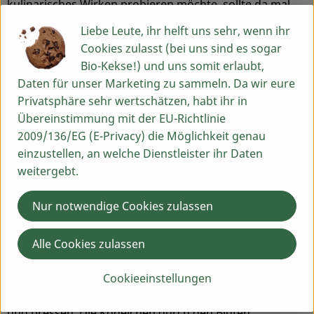
kulinarisches Wirken probieren möchte, sollte da mal
vorbeischauen:
www.dickekatzekocht.de
Liebe Leute, ihr helft uns sehr, wenn ihr
Cookies zulasst (bei uns sind es sogar
Bio-Kekse!) und uns somit erlaubt,
Blüten-Bällchen mit
Daten für unser Marketing zu sammeln. Da wir eure
Privatsphäre sehr wertschätzen, habt ihr in
Ziegenfeta und Haselnuss
Übereinstimmung mit der EU-Richtlinie
2009/136/EG (E-Privacy) die Möglichkeit genau
einzustellen, an welche Dienstleister ihr Daten
Für 10 Bällchen
weitergebt.
1 Pck Ziegenfeta
2 EL Blütenmix Laune gut, alles gut von Sonnentor
Nur notwendige Cookies zulassen
1 EL Haselnüsse geröstet und gehackt
Alle Cookies zulassen
Haselnüsse und Blüten in einem flachen Teller grob
vermengen. Aus dem Feta 10 Kügelchen formen. Dabei
Cookieeinstellungen
mit den Händen wie einen kleinen Schneeball formen
und pressen. Die Kügelchen durch den Blüten