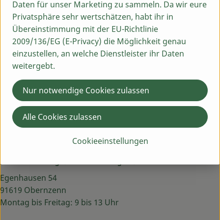
Daten für unser Marketing zu sammeln. Da wir eure
Privatsphäre sehr wertschätzen, habt ihr in
Übereinstimmung mit der EU-Richtlinie
Zubereitung
2009/136/EG (E-Privacy) die Möglichkeit genau
Brokkoli in wenig Salzwasser weich dämpfen. Zwiebel,
einzustellen, an welche Dienstleister ihr Daten
Kürbis in Öl andünstem, mit Gemüsebrühe ablöschen
weitergebt.
und ca. 10 Min. garen. Mit Sahne, Sauerrahm, Frischkäse
und Erdnussmus pürieren und mit den Gewürzen
Nur notwendige Cookies zulassen
abschmecken. Brokkoli auf einer Platte anrichten,
Kürbissoße darüber gießen und mit Kürbiskernen
Alle Cookies zulassen
bestreuen. Dazu passen sehr gut gekochte Kartoffeln.
Cookieeinstellungen
Das Rezept gibt es hier zum
Download
.
Du hast eine Frage? Wir helfen dir gern:
Egenhausen 54
91619 Obernzenn
Montag bis Freitag: 9 bis 13 Uhr