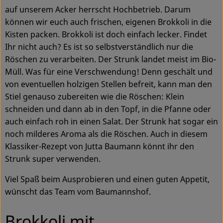
Ökokisten
auf unserem Acker herrscht Hochbetrieb. Darum
können wir euch auch frischen, eigenen Brokkoli in die
Obst & Gemüse
Kisten packen. Brokkoli ist doch einfach lecker. Findet
Ihr nicht auch? Es ist so selbstverständlich nur die
Kühltheke
Röschen zu verarbeiten. Der Strunk landet meist im Bio-
Müll. Was für eine Verschwendung! Denn geschält und
Backwaren
von eventuellen holzigen Stellen befreit, kann man den
Haltbares
Stiel genauso zubereiten wie die Röschen: Klein
schneiden und dann ab in den Topf, in die Pfanne oder
Getränke
auch einfach roh in einen Salat. Der Strunk hat sogar ein
noch milderes Aroma als die Röschen. Auch in diesem
Drogerie
Klassiker-Rezept von Jutta Baumann könnt ihr den
Strunk super verwenden.
So geht's
Viel Spaß beim Ausprobieren und einen guten Appetit,
wünscht das Team vom Baumannshof.
Über uns
Brokkoli mit
Blog & Aktuelles