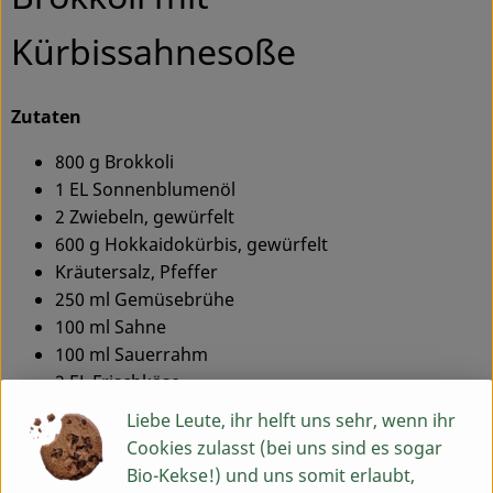
Kürbissahnesoße
Service
Zutaten
800 g Brokkoli
1 EL Sonnenblumenöl
2 Zwiebeln, gewürfelt
600 g Hokkaidokürbis, gewürfelt
Kräutersalz, Pfeffer
250 ml Gemüsebrühe
100 ml Sahne
100 ml Sauerrahm
2 EL Frischkäse
2 EL Erdnussmus
Liebe Leute, ihr helft uns sehr, wenn ihr
Kräuter nach Geschmack:
Cookies zulasst (bei uns sind es sogar
Dill, Koriander, wenig Ingwer
Bio-Kekse!) und uns somit erlaubt,
1 EL Kürbiskerne, geröstet