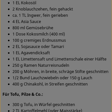
1 EL Kokosöl
2 Knoblauchzehen, fein gehackt
Service
ca. 1 TL Ingwer, fein gerieben
4 EL Asia Sauce
800 ml Gemüsebrühe
1 Dose Kokosmilch (400 ml)
100 g cremiges Erdnussmus
2 EL Sojasauce oder Tamari
1 EL Agavendicksaft
1 EL Limettensaft und Limettenschale einer Hälfte
250 g Ramen Naturreisnudeln
200 g Möhren, in breite, schräge Stifte geschnitten
1/2 Bund Lauchzwiebeln oder 150 g Lauch
400 g Chinakohl, in Streifen geschnitten
Für Tofu, Pilze & Co.:
300 g Tofu, in Würfel geschnitten
2 TL Kartoffelmehl (oder Maisstärke)