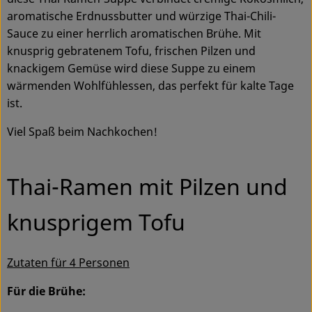
Ökokisten
aromatische Erdnussbutter und würzige Thai-Chili-
Sauce zu einer herrlich aromatischen Brühe. Mit
Obst & Gemüse
knusprig gebratenem Tofu, frischen Pilzen und
knackigem Gemüse wird diese Suppe zu einem
Kühltheke
wärmenden Wohlfühlessen, das perfekt für kalte Tage
ist.
Backwaren
Viel Spaß beim Nachkochen!
Haltbares
Getränke
Thai-Ramen mit Pilzen und
Drogerie
knusprigem Tofu
So geht's
Zutaten für 4 Personen
Über uns
Für die Brühe:
Blog & Aktuelles