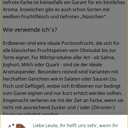
tiefrote Farbe ist keinesfalls ein Garant für ein köstliches
Aroma. Inzwischen gibt es auch schon Sorten mit
weißem Fruchtfleisch und tiefroten „Nüsschen“.
Wie verwende ich's?
Erdbeeren sind eine ideale Portionsfrucht, die sich für
alle klassischen Fruchtspeisen vom Obstsalat bis zur
Torte eignet. Für Milchprodukte aller Art - ob Sahne,
Joghurt, Milch oder Quark - sind sie der ideale
Aromaspender. Besonders reizvoll sind Varianten mit
herzhaften Gerichten wie in Salaten oder Saucen (zu
Fisch und Geflügel), wobei sich Erdbeeren nur bedingt
zum Garen eignen und nur kurz erhitzt werden sollten.
Eingemacht verlieren sie mit der Zeit an Farbe, wenn sie
nicht mit ausreichend Zucker und / oder (Zitronen-)
Säure verarbeitet werden.
Liebe Leute, ihr helft uns sehr, wenn ihr
Was ist drin?