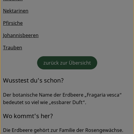
Ökokisten
Nektarinen
Obst & Gemüse
Pfirsiche
Kühltheke
Johannisbeeren
Backwaren
Trauben
Haltbares
zurück zur Übersicht
Getränke
Wusstest du's schon?
Drogerie
Der botanische Name der Erdbeere „Fragaria vesca“
bedeutet so viel wie „essbarer Duft“.
So geht's
Wo kommt's her?
Über uns
Die Erdbeere gehört zur Familie der Rosengewächse.
Blog & Aktuelles