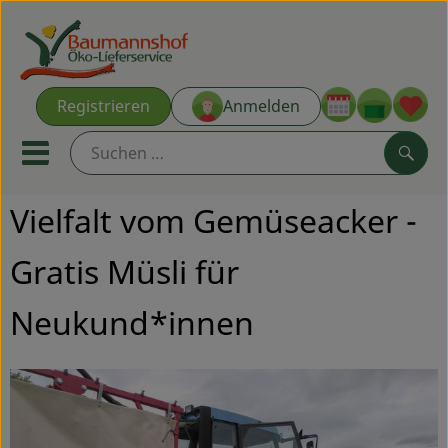
Warenk
Registrieren
Anmelden
Link
Mobiles Menu öffnen oder s
Such
Vielfalt vom Gemüseacker -
Ökokisten
Gratis Müsli für
Kochkisten
Neukund*innen
NEU & ANGEBOT
THEMENWELTEN
AUS DER REGION