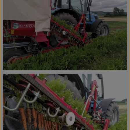
Ökokisten
Obst & Gemüse
Kühltheke
Backwaren
Haltbares
Getränke
Drogerie
So geht's
Über uns
Blog & Aktuelles