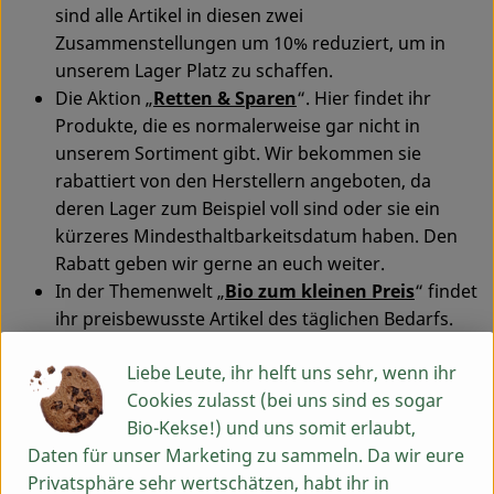
sind alle Artikel in diesen zwei
Zusammenstellungen um 10% reduziert, um in
unserem Lager Platz zu schaffen.
Die Aktion „
Retten & Sparen
“. Hier findet ihr
Produkte, die es normalerweise gar nicht in
unserem Sortiment gibt. Wir bekommen sie
rabattiert von den Herstellern angeboten, da
deren Lager zum Beispiel voll sind oder sie ein
kürzeres Mindesthaltbarkeitsdatum haben. Den
Rabatt geben wir gerne an euch weiter.
In der Themenwelt „
Bio zum kleinen Preis
“ findet
ihr preisbewusste Artikel des täglichen Bedarfs.
Im
Obst und Gemüsebereich
bieten wir euch jede
Liebe Leute, ihr helft uns sehr, wenn ihr
Woche wechselnde Artikel zum Sonderpreis an.
Cookies zulasst (bei uns sind es sogar
Dies ist immer abhängig davon, was gerade Saison
Bio-Kekse!) und uns somit erlaubt,
hat und wovon es vielleicht gerade zu viel gibt. Das
Daten für unser Marketing zu sammeln. Da wir eure
Wetter macht bekanntlich was es will uns so
Privatsphäre sehr wertschätzen, habt ihr in
wächst Gemüse mal schneller oder vielleicht auch