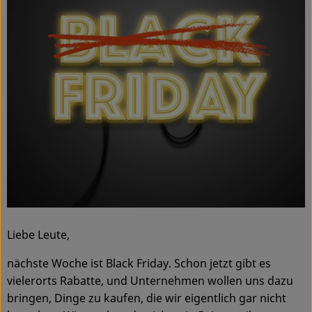
Ökokisten
Obst & Gemüse
Kühltheke
Backwaren
Haltbares
Getränke
Drogerie
Liebe Leute,
So geht's
nächste Woche ist Black Friday. Schon jetzt gibt es
Über uns
vielerorts Rabatte, und Unternehmen wollen uns dazu
bringen, Dinge zu kaufen, die wir eigentlich gar nicht
Blog & Aktuelles