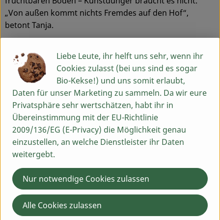
fruchtbaren Boden – Kunstdünger braucht es nicht.
„Von außen kommt nichts Fremdes auf den Hof“,
betont Tanja.
Die Zellers arbeiten konsequent mit der Natur: Sie
Liebe Leute, ihr helft uns sehr, wenn ihr
verzichten nicht nur auf Chemie, sondern fördern aktiv
Cookies zulasst (bei uns sind es sogar
die Artenvielfalt. Blühstreifen auf den Feldern bieten
Bio-Kekse!) und uns somit erlaubt,
Insekten Nahrung – auch noch im Herbst, wenn sonst
Daten für unser Marketing zu sammeln. Da wir eure
kaum etwas blüht. Humusaufbau und gesunde Böden
Privatsphäre sehr wertschätzen, habt ihr in
sind für sie die Antwort auf Klimawandel und
Übereinstimmung mit der EU-Richtlinie
Wassermangel.
2009/136/EG (E-Privacy) die Möglichkeit genau
Bio und Regionalität gehören für die Familie zusammen.
einzustellen, an welche Dienstleister ihr Daten
„Bio ist das Top-on“, sagt Tanja. Besonders die
weitergebt.
Zusammenarbeit mit Partnern wie dem Baumannshof
schätzen die Zellers: „Die Leute können ihren Kürbis
Nur notwendige Cookies zulassen
quasi am Acker besuchen und dann in der Küche
verkochen.“ So entsteht Vertrauen – und ein echtes
Alle Cookies zulassen
Bewusstsein dafür, woher unsere Lebensmittel