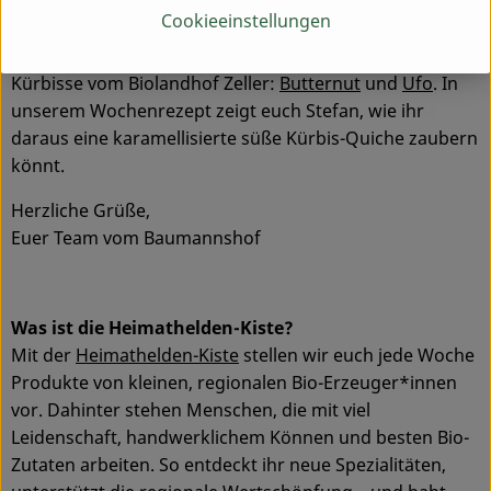
kommen.
Cookieeinstellungen
In die Heimathelden-Kiste packen wir euch gleich zwei
Kürbisse vom Biolandhof Zeller:
Butternut
und
Ufo
. In
unserem Wochenrezept zeigt euch Stefan, wie ihr
daraus eine karamellisierte süße Kürbis-Quiche zaubern
könnt.
Herzliche Grüße,
Euer Team vom Baumannshof
Was ist die Heimathelden-Kiste?
Mit der
Heimathelden-Kiste
stellen wir euch jede Woche
Produkte von kleinen, regionalen Bio-Erzeuger*innen
vor. Dahinter stehen Menschen, die mit viel
Leidenschaft, handwerklichem Können und besten Bio-
Zutaten arbeiten. So entdeckt ihr neue Spezialitäten,