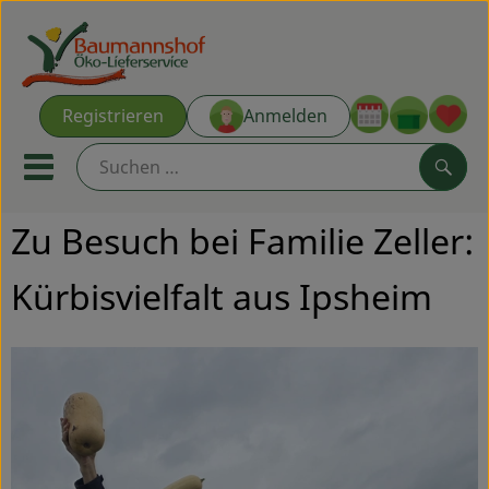
Warenk
Registrieren
Anmelden
Link
Mobiles Menu öffnen oder s
Such
Zu Besuch bei Familie Zeller:
Ökokisten
Kürbisvielfalt aus Ipsheim
Kochkisten
NEU & ANGEBOT
THEMENWELTEN
AUS DER REGION