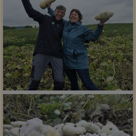
Ökokisten
Obst & Gemüse
Kühltheke
Backwaren
Haltbares
Getränke
Drogerie
So geht's
Über uns
Blog & Aktuelles