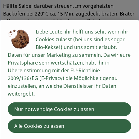
Hälfte Salbei darüber streuen. Im vorgeheizten
Service
Backofen bei 220°C ca. 15 Min. zugedeckt braten. Bräter
öffnen und weitere 15 Min. braten. Fleisch
herausnehmen, 5 Min. ruhen lassen, dann in Scheiben
Liebe Leute, ihr helft uns sehr, wenn ihr
geschnitten anrichten.
Cookies zulasst (bei uns sind es sogar
Bio-Kekse!) und uns somit erlaubt,
Zurück
Daten für unser Marketing zu sammeln. Da wir eure
Privatsphäre sehr wertschätzen, habt ihr in
Du hast eine Frage? Wir helfen dir gern:
Übereinstimmung mit der EU-Richtlinie
Egenhausen 54
2009/136/EG (E-Privacy) die Möglichkeit genau
91619 Obernzenn
einzustellen, an welche Dienstleister ihr Daten
Montag bis Freitag: 9 bis 13 Uhr
weitergebt.
Schick uns eine WhatsApp an 09844 33 5 99 0
Nur notwendige Cookies zulassen
09844 33 5 99 0
Alle Cookies zulassen
info@baumannshof.de