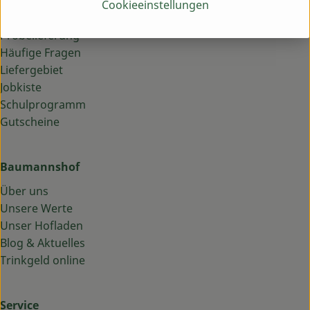
Cookieeinstellungen
Lieferservice
Probelieferung
Häufige Fragen
Liefergebiet
Jobkiste
Schulprogramm
Gutscheine
Baumannshof
Über uns
Unsere Werte
Unser Hofladen
Blog & Aktuelles
Trinkgeld online
Service