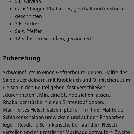
5 El Olivenöl
Ökokisten
Ca. 6 Stangen Rhabarber, geschält und in Stücke
geschnitten
Obst & Gemüse
2 El Zucker
Salz, Pfeffer
Kühltheke
12 Scheiben Schinken, geräuchert
Backwaren
Zubereitung
Haltbares
Getränke
Schweinefilets in einen Gefrierbeutel geben. Hälfte des
Salbeis zerkleinern, mit Knoblauch und Öl mischen, zum
Drogerie
Fleisch in den Beutel geben, fest verschließen,
„durchkneten“. Min. eine Stunde ziehen lassen.
Rhabarberstücke in einen Bratentopf geben.
So geht's
Mariniertes Fleisch salzen, pfeffern, mit der Hälfte der
Schinkenscheiben umwickeln und auf den Rhabarber
Über uns
legen. Restliche Schinkenscheiben auf dem Fleisch
verteilen und mit restlicher Marinade beträufeln. Zweite
Blog & Aktuelles