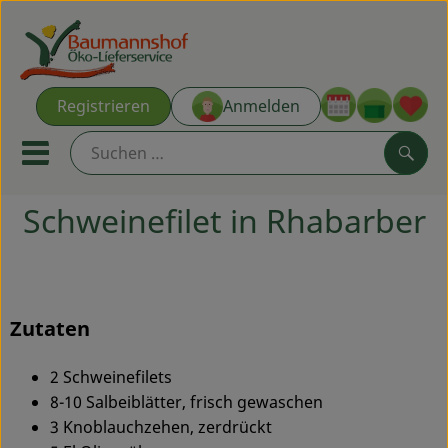
Warenk
Registrieren
Anmelden
Link
Mobiles Menu öffnen oder s
Such
Schweinefilet in Rhabarber
Ökokisten
Kochkisten
Zutaten
NEU & ANGEBOT
2 Schweinefilets
THEMENWELTEN
8-10 Salbeiblätter, frisch gewaschen
AUS DER REGION
3 Knoblauchzehen, zerdrückt