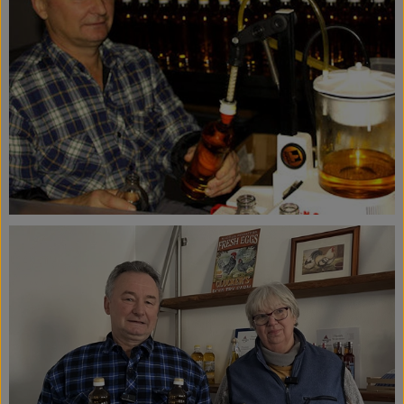
Ökokisten
Obst & Gemüse
Kühltheke
Backwaren
Haltbares
Getränke
Drogerie
So geht's
Über uns
Blog & Aktuelles