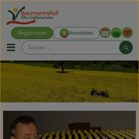
Warenk
Registrieren
Anmelden
Link
Mobiles Menu öffnen oder s
Such
Ökokisten
Kochkisten
NEU & ANGEBOT
THEMENWELTEN
AUS DER REGION