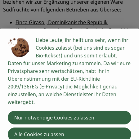
beziehen wir zur Ergänzung unserer eigenen Ware
Südfrüchte von folgenden Betrieben aus Übersee:
Service
Finca Girasol, Dominikanische Republik
Horizontes Organicos, Dominikanische Republik
Tareks Oase, El Hamma, Tunesien
Liebe Leute, ihr helft uns sehr, wenn ihr
Nature&More, Costa Rica (englisch)
Cookies zulasst (bei uns sind es sogar
Bio-Kekse!) und uns somit erlaubt,
Ausführliche Porträts dieser Erzeuger findest du bei
Daten für unser Marketing zu sammeln. Da wir eure
Interesse direkt auf den Internetseiten der Firmen
Privatsphäre sehr wertschätzen, habt ihr in
Weiling
und
Roy's
Naturkost.
Übereinstimmung mit der EU-Richtlinie
Du hast eine Frage? Wir helfen dir gern:
2009/136/EG (E-Privacy) die Möglichkeit genau
einzustellen, an welche Dienstleister ihr Daten
Egenhausen 54
weitergebt.
91619 Obernzenn
Montag bis Freitag: 9 bis 13 Uhr
Nur notwendige Cookies zulassen
Schick uns eine WhatsApp an 09844 33 5 99 0
Alle Cookies zulassen
09844 33 5 99 0