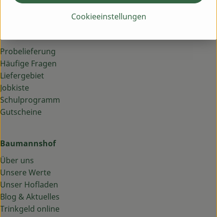
info@baumannshof.de
Cookieeinstellungen
Lieferservice
Probelieferung
Häufige Fragen
Liefergebiet
Jobkiste
Schulprogramm
Gutscheine
Baumannshof
Über uns
Unsere Werte
Unser Hofladen
Blog & Aktuelles
Trinkgeld online