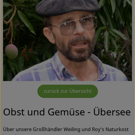
Ökokisten
Obst & Gemüse
Kühltheke
Backwaren
Haltbares
Getränke
Drogerie
zurück zur Übersicht
So geht's
Obst und Gemüse - Übersee
Über uns
Über unsere Großhändler Weiling und Roy's Naturkost
Blog & Aktuelles