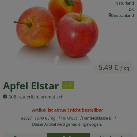
Naturland
Ökokisten
, Kon
DK
Deutschland
, Herkunft:
Obst & Gemüse
Kühltheke
Backwaren
Haltbares
5,49 €
/ kg
Getränke
Apfel Elstar
Drogerie
Süß- säuerlich, aromatisch
So geht's
Artikel ist aktuell nicht bestellbar!
#2027
5,49 €
/ kg
7% MwSt
Handelsklasse II
Über uns
Dieser Artikel wird genau eingewogen.
Blog & Aktuelles