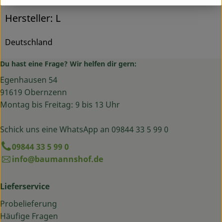
Hersteller: L
Deutschland
Du hast eine Frage? Wir helfen dir gern:
Egenhausen 54
91619 Obernzenn
Montag bis Freitag: 9 bis 13 Uhr
Schick uns eine WhatsApp an 09844 33 5 99 0
09844 33 5 99 0
info@baumannshof.de
Lieferservice
Probelieferung
Häufige Fragen