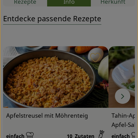
Rezepte
Info
Herkunft
Service
Entdecke passende Rezepte
Rezept zu Favou
Apfelstreusel mit Möhrenteig
Tahin-Apf
Apfel-Sal
einfach
10
Zutaten
einfach