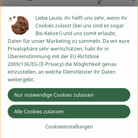
Schwierigkeit:
Schwierigk
Liebe Leute, ihr helft uns sehr, wenn ihr
Cookies zulasst (bei uns sind es sogar
Bio-Kekse!) und uns somit erlaubt,
Info
Daten für unser Marketing zu sammeln. Da wir eure
Privatsphäre sehr wertschätzen, habt ihr in
Übereinstimmung mit der EU-Richtlinie
Der Apfel Elstar hat einen kräftigen, süßlich bis
2009/136/EG (E-Privacy) die Möglichkeit genau
feinsäuerlichen Geschmack. Sein Fruchtfleich ist
einzustellen, an welche Dienstleister ihr Daten
weißlich-gelb, saftig und knackend mit einer würzigen
weitergebt.
und erfrischenden Note.
Nur notwendige Cookies zulassen
Produktinformationen
Alle Cookies zulassen
Cookieeinstellungen
Herkunft