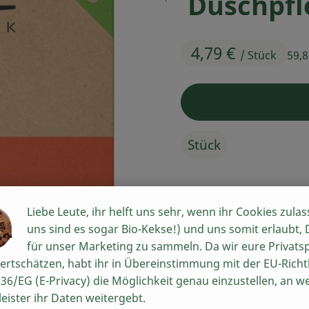
Duschpfl
4,79 €
/ Stück
59,
Stück
#71649
4,79 €
/ Stück
59,88
Liebe Leute, ihr helft uns sehr, wenn ihr Cookies zulas
uns sind es sogar Bio-Kekse!) und uns somit erlaubt,
für unser Marketing zu sammeln. Da wir eure Privats
Rezepte
ertschätzen, habt ihr in Übereinstimmung mit der EU-Richtl
36/EG (E-Privacy) die Möglichkeit genau einzustellen, an w
n keine passenden Rezepte gefunden.
leister ihr Daten weitergebt.