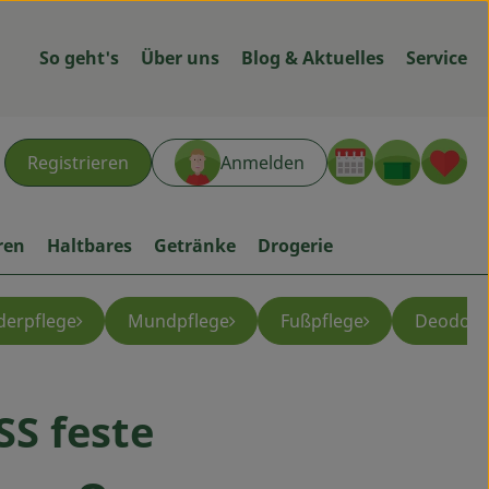
So geht's
Über uns
Blog & Aktuelles
Service
Warenk
L
Registrieren
Anmelden
hen
ren
Haltbares
Getränke
Drogerie
derpflege
Mundpflege
Fußpflege
Deodora
S feste