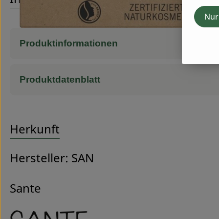
Nur
Produktinformationen
Produktdatenblatt
Herkunft
Hersteller: SAN
Sante