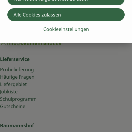
91619 Obernzenn
Montag bis Freitag: 9 bis 13 Uhr
Alle Cookies zulassen
Schick uns eine WhatsApp an 09844 33 5 99 0
Cookieeinstellungen
09844 33 5 99 0
info@baumannshof.de
Lieferservice
Probelieferung
Häufige Fragen
Liefergebiet
Jobkiste
Schulprogramm
Gutscheine
Baumannshof