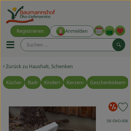
Warenk
Registrieren
Anmelden
Link
Mobiles Menu öffnen oder s
Such
Zurück zu Haushalt, Schenken
Ökokisten
Kochkisten
Küche
Bad
Kinder
Kerzen
Geschenkideen
NEU & ANGEBOT
So
P
THEMENWELTEN
, Kontrollstelle
DE-ÖKO-006
AUS DER REGION