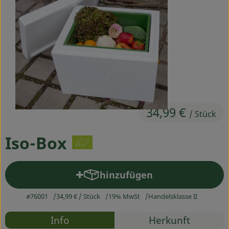
Ökokisten
Obst & Gemüse
Kühltheke
Backwaren
Haltbares
34,99 €
/ Stück
Getränke
Iso-Box
Drogerie
hinzufügen
Produkt zum Warenkorb hin
So geht's
#76001
34,99 €
/ Stück
19% MwSt
Handelsklasse II
Über uns
Rezepte
Info
Herkunft
Blog & Aktuelles