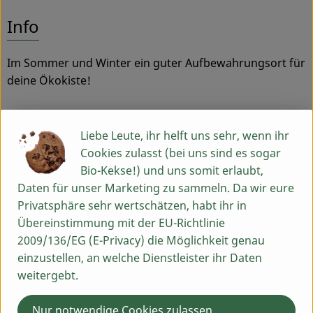
Es wurden
Entdecke passende Rezepte
Info
Service
Im Sommer und Winter ein guter Aufbewahrungsort für
deine Ökokiste!
Liebe Leute, ihr helft uns sehr, wenn ihr
Cookies zulasst (bei uns sind es sogar
Produktinformationen
Bio-Kekse!) und uns somit erlaubt,
Daten für unser Marketing zu sammeln. Da wir eure
Privatsphäre sehr wertschätzen, habt ihr in
Übereinstimmung mit der EU-Richtlinie
Herkunft
2009/136/EG (E-Privacy) die Möglichkeit genau
einzustellen, an welche Dienstleister ihr Daten
weitergebt.
Du hast eine Frage? Wir helfen dir gern:
Egenhausen 54
Nur notwendige Cookies zulassen