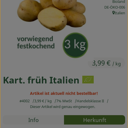
Bioland
Ökokisten
, Kontrollstelle
DE-ÖKO-006
Italien
, Herkunf
Obst & Gemüse
Kühltheke
Backwaren
Haltbares
3,99 €
/ kg
Getränke
Kart. früh Italien
Drogerie
Artikel ist aktuell nicht bestellbar!
So geht's
#4002
3,99 €
/ kg
7% MwSt
Handelsklasse II
Dieser Artikel wird genau eingewogen.
Über uns
Rezepte
Info
Herkunft
Blog & Aktuelles