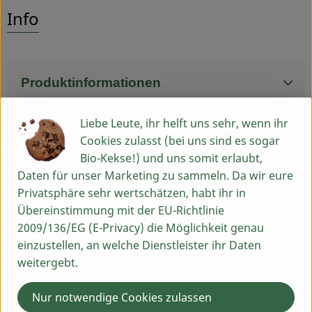
Es wurden
Entdecke passende Rezepte
Info
Service
Produktinformationen
Liebe Leute, ihr helft uns sehr, wenn ihr
Cookies zulasst (bei uns sind es sogar
Herkunft
Bio-Kekse!) und uns somit erlaubt,
Daten für unser Marketing zu sammeln. Da wir eure
Hersteller: 8BM
Privatsphäre sehr wertschätzen, habt ihr in
Übereinstimmung mit der EU-Richtlinie
Italien
2009/136/EG (E-Privacy) die Möglichkeit genau
einzustellen, an welche Dienstleister ihr Daten
Du hast eine Frage? Wir helfen dir gern:
weitergebt.
Egenhausen 54
91619 Obernzenn
Nur notwendige Cookies zulassen