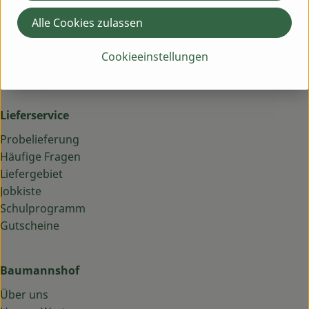
Montag bis Freitag: 9 bis 13 Uhr
Alle Cookies zulassen
Schick uns eine WhatsApp an 09844 33 5 99 0
Cookieeinstellungen
09844 33 5 99 0
info@baumannshof.de
Lieferservice
Probelieferung
Häufige Fragen
Liefergebiet
Jobkiste
Schulprogramm
Gutscheine
Baumannshof
Über uns