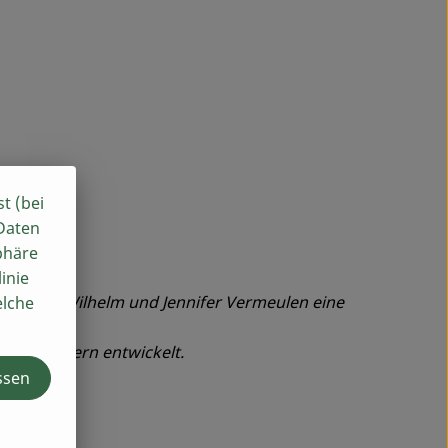
st (bei
 Daten
phäre
inie
en Joseph Wilhelm und Jennifer Vermeulen eine
elche
Mitarbeitern entwickelt.
zustellen.
ssen