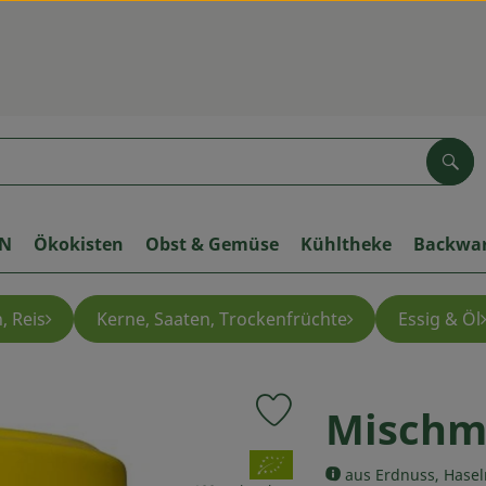
Suc
ON
Ökokisten
Obst & Gemüse
Kühltheke
Backwa
, Reis
Kerne, Saaten, Trockenfrüchte
Essig & Öl
Mischm
Produkt zu Favouriten hinzuf
, Verband:
aus Erdnuss, Hase