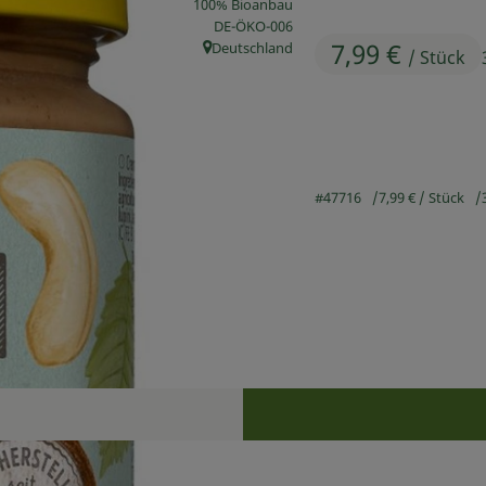
100% Bioanbau
, Kontrollstelle:
DE-ÖKO-006
7,99 €
Deutschland
/ Stück
, Herkunft:
#47716
7,99 €
/ Stück
Rezepte
n keine passenden Rezepte gefunden.