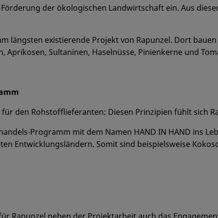
ie Förderung der ökologischen Landwirtschaft ein. Aus dies
am längsten existierende Projekt von Rapunzel. Dort bauen
n, Aprikosen, Sultaninen, Haselnüsse, Pinienkerne und Tom
gramm
 für den Rohstofflieferanten: Diesen Prinzipien fühlt sich Ra
irhandels-Programm mit dem Namen HAND IN HAND ins Leben 
en Entwicklungsländern. Somit sind beispielsweise Kokosc
ür Rapunzel neben der Projektarbeit auch das Engagement i