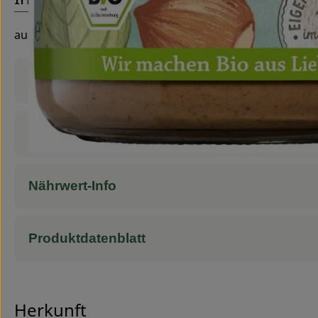
aus Erdnuss, Haselnuss, Mandeln und Cashews
Produktinformationen
Zutaten
Nährwert-Info
Produktdatenblatt
Herkunft