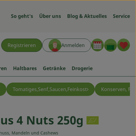
So geht's
Über uns
Blog & Aktuelles
Service
Warenk
L
Registrieren
Anmelden
hen
ren
Haltbares
Getränke
Drogerie
Tomatiges,Senf,Saucen,Feinkost
Konserven, Fer
us 4 Nuts 250g
ügen
lnuss, Mandeln und Cashews