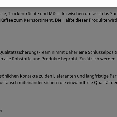
e, Trockenfrüchte und Müsli. Inzwischen umfasst das Sort
affee zum Kernsortiment. Die Hälfte dieser Produkte wird i
s Qualitätssicherungs-Team nimmt daher eine Schlüsselposi
n alle Rohstoffe und Produkte beprobt. Zusätzlich werden
sönlichen Kontakte zu den Lieferanten und langfristige P
stausch miteinander sichern die einwandfreie Qualität der 
ei