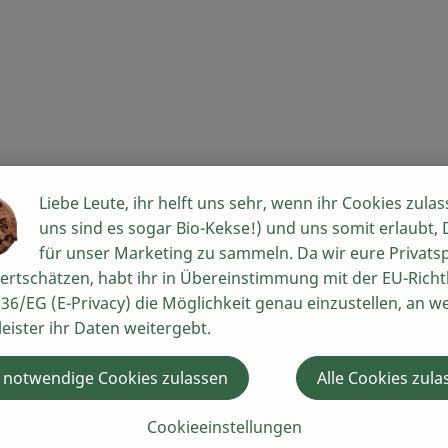
Liebe Leute, ihr helft uns sehr, wenn ihr Cookies zulas
uns sind es sogar Bio-Kekse!) und uns somit erlaubt,
für unser Marketing zu sammeln. Da wir eure Privats
ertschätzen, habt ihr in Übereinstimmung mit der EU-Richtl
er in Europa. Begonnen hat alles ganz klein: 1974 gründet
36/EG (E-Privacy) die Möglichkeit genau einzustellen, an w
 kleinem Naturkostladen im bayerischen Augsburg.
leister ihr Daten weitergebt.
hichte ein international agierendes Unternehmen mit 300 
ologische, naturbelassene und vegetarische Lebensmittel her
 notwendige Cookies zulassen
Alle Cookies zula
Cookieeinstellungen