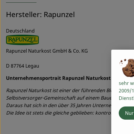
Hersteller: Rapunzel
Deutschland
Rapunzel Naturkost GmbH & Co. KG
D 87764 Legau
Unternehmensportrait Rapunzel Naturkost GmbH
sehr w
Rapunzel Naturkost ist einer der führenden Bio-Herstell
2009/1
Selbstversorger-Gemeinschaft auf einem Bauernhof mit
Dienst
Daraus hat sich in den über 35 Jahren Unternehmensgesc
Die Idee ist stets die gleiche geblieben: kontrolliert bi
Nur