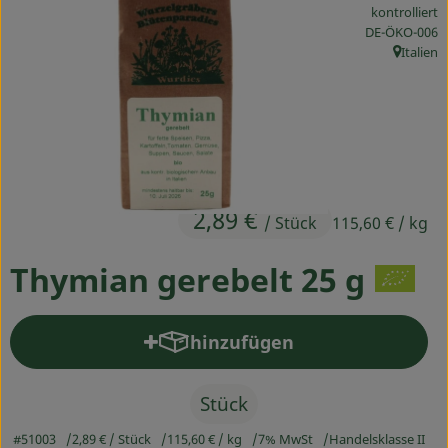
kontrolliert
Ökokisten
, Kontrollstelle
DE-ÖKO-006
Italien
Obst & Gemüse
, Herkunf
Kühltheke
Backwaren
Haltbares
2,89 €
/ Stück
115,60 €
/ kg
Getränke
Thymian gerebelt 25 g
Drogerie
hinzufügen
Produkt zum Warenkorb hinz
So geht's
Über uns
Stück
#51003
2,89 €
/ Stück
115,60 €
/ kg
7% MwSt
Handelsklasse II
Blog & Aktuelles