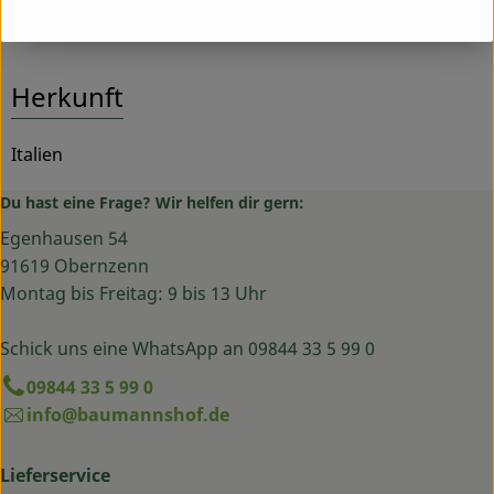
Herkunft
Italien
Du hast eine Frage? Wir helfen dir gern:
Egenhausen 54
91619 Obernzenn
Montag bis Freitag: 9 bis 13 Uhr
Schick uns eine WhatsApp an 09844 33 5 99 0
09844 33 5 99 0
info@baumannshof.de
Lieferservice