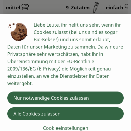
mittel
9
Zutaten
einfach
Schwierigkeit:
Schwierigk
Liebe Leute, ihr helft uns sehr, wenn ihr
Cookies zulasst (bei uns sind es sogar
Bio-Kekse!) und uns somit erlaubt,
Daten für unser Marketing zu sammeln. Da wir eure
Info
Privatsphäre sehr wertschätzen, habt ihr in
Übereinstimmung mit der EU-Richtlinie
gerebeltes Blatt, kb-wild
2009/136/EG (E-Privacy) die Möglichkeit genau
einzustellen, an welche Dienstleister ihr Daten
Inverkehrbringer:
weitergebt.
Wurzelgäbers Blütenparadies - Wurdies
Stadlermühle 1
Nur notwendige Cookies zulassen
92549 Stadlern
Alle Cookies zulassen
Produktinformationen
Cookieeinstellungen