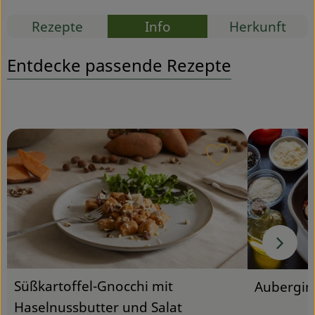
Rezepte
Info
Herkunft
Service
Entdecke passende Rezepte
Rezept zu Favou
Süßkartoffel-Gnocchi mit
Aubergin
Haselnussbutter und Salat