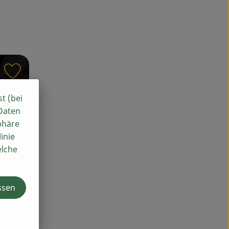
Rezept zu Favouriten hinzufügen
st (bei
 Daten
phäre
inie
elche
ssen
en