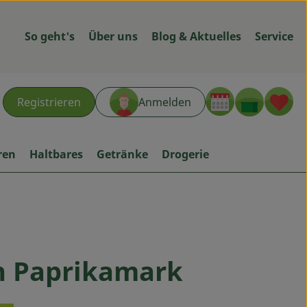
So geht's
Über uns
Blog & Aktuelles
Service
Warenk
L
Registrieren
Anmelden
hen
ren
Haltbares
Getränke
Drogerie
te
 Paprikamark
en