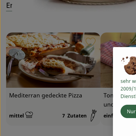
Entdecke passende Rezepte
Rezept zu Favour
sehr w
2009/1
Mediterran gedeckte Pizza
Tomatensau
Dienst
und Paprik
Nur
mittel
7
Zutaten
einfach
Schwierigkeit:
Schwierigkeit