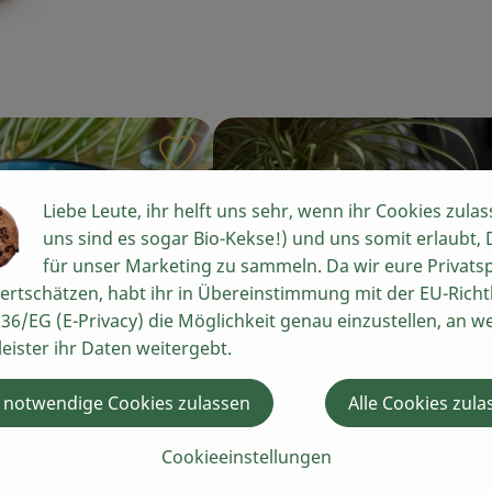
iten hinzufügen
Rezept zu Favouriten hinzufügen
Liebe Leute, ihr helft uns sehr, wenn ihr Cookies zulas
uns sind es sogar Bio-Kekse!) und uns somit erlaubt,
für unser Marketing zu sammeln. Da wir eure Privats
ertschätzen, habt ihr in Übereinstimmung mit der EU-Richtl
36/EG (E-Privacy) die Möglichkeit genau einzustellen, an w
ce mit Aubergine
Ufo-Paprika-Rahm
leister ihr Daten weitergebt.
a
 notwendige Cookies zulassen
Alle Cookies zula
6
Zutaten
einfach
6
Zutat
:
Schwierigkeit:
Cookieeinstellungen