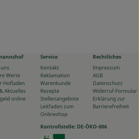
mannshof
Service
Rechtliches
 uns
Kontakt
Impressum
re Werte
Reklamation
AGB
r Hofladen
Warenkunde
Datenschutz
& Aktuelles
Rezepte
Widerruf-Formular
geld online
Stellenangebote
Erklärung zur
Leitfaden zum
Barrierefreiheit
Onlineshop
Kontrollstelle: DE-ÖKO-006
ps://www.instagram.com/baumannshof/
u https://www.facebook.com/baumannshof.oekolieferservic
Externer Link zu https://www.oekoki
Externer Link zu https://www.