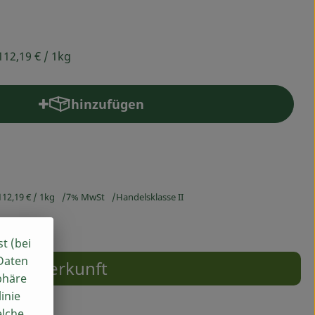
112,19 €
/ 1kg
hinzufügen
Produkt zum Warenkorb hinzufügen
112,19 €
/ 1kg
7% MwSt
Handelsklasse II
st (bei
 Daten
Herkunft
phäre
inie
elche