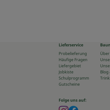
Lieferservice
Bau
Probelieferung
Über
Häufige Fragen
Unse
Liefergebiet
Unse
Jobkiste
Blog 
Schulprogramm
Trink
Gutscheine
Folge uns auf:
Externer Link zu htt
Externer Link z