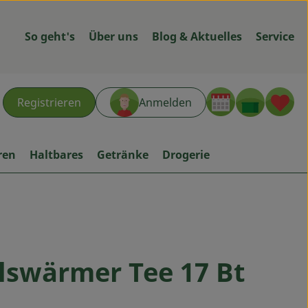
So geht's
Über uns
Blog & Aktuelles
Service
Warenk
L
Registrieren
Anmelden
hen
ren
Haltbares
Getränke
Drogerie
lswärmer Tee 17 Bt
ügen