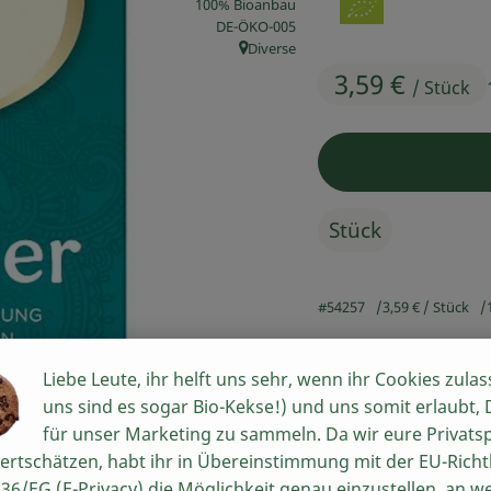
100% Bioanbau
, Kontrollstelle:
DE-ÖKO-005
Diverse
, Herkunft:
3,59 €
/ Stück
Stück
#54257
3,59 €
/ Stück
Liebe Leute, ihr helft uns sehr, wenn ihr Cookies zulas
Rezepte
uns sind es sogar Bio-Kekse!) und uns somit erlaubt,
für unser Marketing zu sammeln. Da wir eure Privats
n keine passenden Rezepte gefunden.
ertschätzen, habt ihr in Übereinstimmung mit der EU-Richtl
36/EG (E-Privacy) die Möglichkeit genau einzustellen, an w