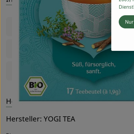
Dienst
Nur
Produktinformationen
Zutaten
Produktdatenblatt
Herkunft
Hersteller: YOGI TEA