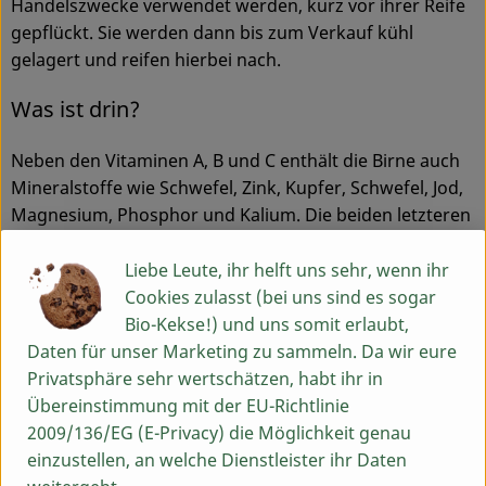
Handelszwecke verwendet werden, kurz vor ihrer Reife
gepflückt. Sie werden dann bis zum Verkauf kühl
gelagert und reifen hierbei nach.
Was ist drin?
Neben den Vitaminen A, B und C enthält die Birne auch
Mineralstoffe wie Schwefel, Zink, Kupfer, Schwefel, Jod,
Magnesium, Phosphor und Kalium. Die beiden letzteren
sind aufgrund der entwässernden Wirkung von Kalium
und der „nervenstärkenden“ Wirkung des Phosphors
Liebe Leute, ihr helft uns sehr, wenn ihr
besonders wertvoll. Zudem weisen Birnen einen hohen
Cookies zulasst (bei uns sind es sogar
Gehalt an Eisen auf.
Bio-Kekse!) und uns somit erlaubt,
Daten für unser Marketing zu sammeln. Da wir eure
Birnen sind ein säurearmes Obst, was sie sehr gut
Privatsphäre sehr wertschätzen, habt ihr in
verträglich macht. Sie enthalten in etwa soviel Zucker
Übereinstimmung mit der EU-Richtlinie
wie Äpfel, jedoch etwas mehr Eiweiß und
2009/136/EG (E-Privacy) die Möglichkeit genau
Kohlenhydrate. Im Gegensatz zum Apfel hat die Birne
einzustellen, an welche Dienstleister ihr Daten
einen geringeren Gehalt an Fett und Fruchtsäuren.