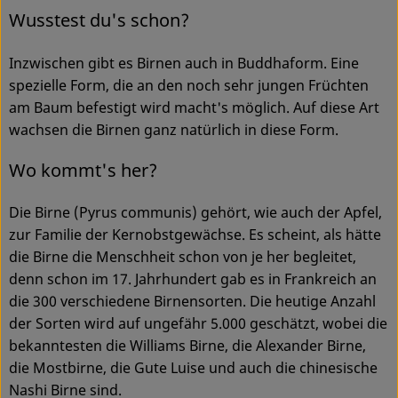
Ökokisten
Wusstest du's schon?
Obst & Gemüse
Inzwischen gibt es Birnen auch in Buddhaform. Eine
spezielle Form, die an den noch sehr jungen Früchten
Kühltheke
am Baum befestigt wird macht's möglich. Auf diese Art
wachsen die Birnen ganz natürlich in diese Form.
Backwaren
Wo kommt's her?
Haltbares
Getränke
Die Birne (Pyrus communis) gehört, wie auch der Apfel,
zur Familie der Kernobstgewächse. Es scheint, als hätte
Drogerie
die Birne die Menschheit schon von je her begleitet,
denn schon im 17. Jahrhundert gab es in Frankreich an
die 300 verschiedene Birnensorten. Die heutige Anzahl
So geht's
der Sorten wird auf ungefähr 5.000 geschätzt, wobei die
bekanntesten die Williams Birne, die Alexander Birne,
Über uns
die Mostbirne, die Gute Luise und auch die chinesische
Nashi Birne sind.
Blog & Aktuelles