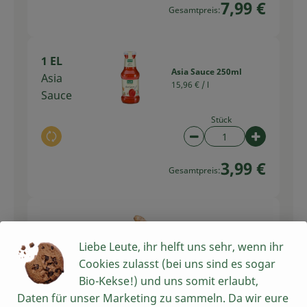
7,99 €
Gesamtpreis:
1 EL
Asia Sauce 250ml
Asia
15,96 € /
l
Sauce
Stück
Auswahl ändern
Artikelanzahl verring
Artikelan
3,99 €
Gesamtpreis:
1 TL
Ingwer
Liebe Leute, ihr helft uns sehr, wenn ihr
Ingwer
13,29 € /
kg
Cookies zulasst (bei uns sind es sogar
Bio-Kekse!) und uns somit erlaubt,
kg
Daten für unser Marketing zu sammeln. Da wir eure
Auswahl ändern
Artikelanzahl verring
Artikelan