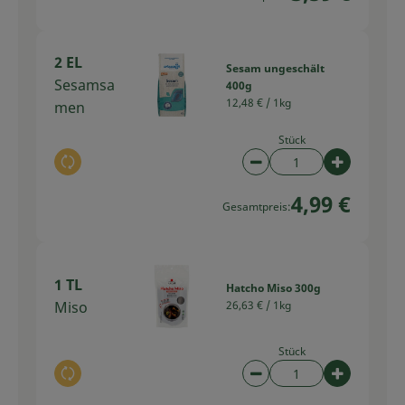
2 EL
Sesam ungeschält
Sesamsa
400g
12,48 € /
1kg
men
Stück
Auswahl ändern
Artikelanzahl verring
Artikelan
4,99 €
Gesamtpreis:
1 TL
Hatcho Miso 300g
Miso
26,63 € /
1kg
Stück
Auswahl ändern
Artikelanzahl verring
Artikelan