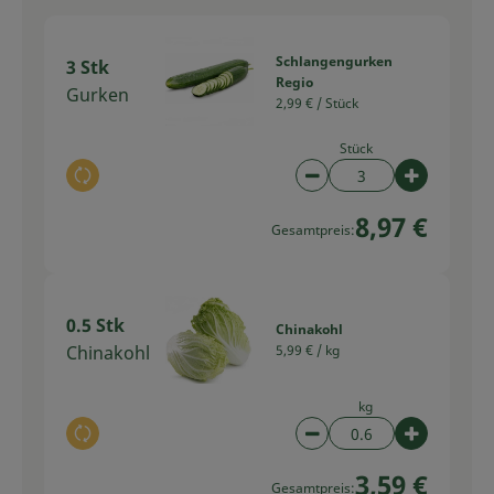
Schlangengurken
3 Stk
Regio
Gurken
2,99 € /
Stück
Stück
Auswahl ändern
Artikelanzahl verring
Artikelan
8,97 €
Gesamtpreis:
0.5 Stk
Chinakohl
Chinakohl
5,99 € /
kg
kg
Auswahl ändern
Artikelanzahl verring
Artikelan
3,59 €
Gesamtpreis: