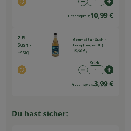
Auswahl ändern
Artikelanzahl verring
Artikelan
10,99 €
Gesamtpreis:
2 EL
Genmai Su - Sushi-
Sushi-
Essig (ungesüßt)
15,96 € /
l
Essig
Stück
Auswahl ändern
Artikelanzahl verring
Artikelan
3,99 €
Gesamtpreis:
Du hast sicher: