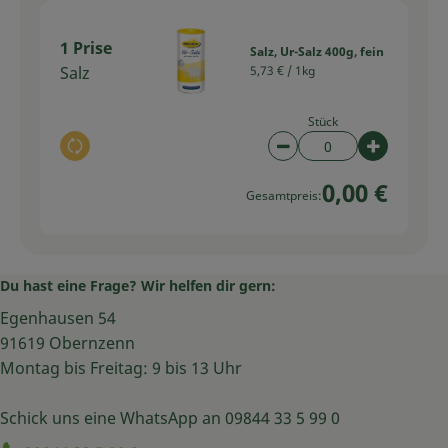
1 Prise
Salz, Ur-Salz 400g, fein
Salz
5,73 € /
1kg
Stück
Auswahl ändern
Artikelanzahl verring
Artikelan
0,00 €
Gesamtpreis:
Du hast eine Frage? Wir helfen dir gern:
Egenhausen 54
91619 Obernzenn
Montag bis Freitag: 9 bis 13 Uhr
Schick uns eine WhatsApp an 09844 33 5 99 0