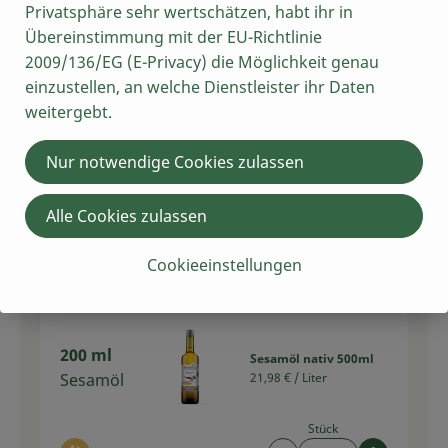
Privatsphäre sehr wertschätzen, habt ihr in
1,33 €
Übereinstimmung mit der EU-Richtlinie
Gesamtpreis:
2009/136/EG (E-Privacy) die Möglichkeit genau
einzustellen, an welche Dienstleister ihr Daten
1 Zehe(n)
weitergebt.
Knoblauch trocken
Knoblauc
regional
21,99 € /
kg
h
Nur notwendige Cookies zulassen
Stück
Alle Cookies zulassen
Auswahl ändern
Artikelanzahl verring
Artikelan
ca. 1,32 €
Cookieeinstellungen
Gesamtpreis:
200 ml
Sesamöl nativ 500ml
Sesamöl
21,98 € /
Liter
Stück