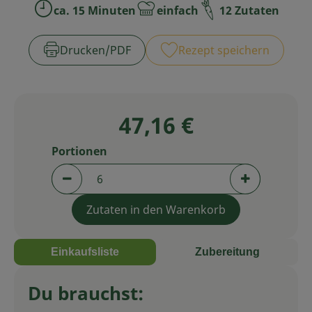
ca. 15 Minuten
einfach
12 Zutaten
Zubreitungszeit:
Schwierigkeit:
Service
Drucken​/​PDF
Rezept speichern
47,16 €
Portionen
Portionen verringern (aktuell 6 Portionen aus
Portionen er
Zutaten in den Warenkorb
Einkaufsliste
Zubereitung
Du brauchst: