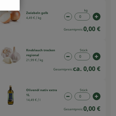
kg
Zwiebeln gelb
4,49 € /
kg
swahl ändern
Artikelanzahl verringern
Artikelan
0,00 €
Gesamtpreis:
Stück
Knoblauch trocken
regional
swahl ändern
Artikelanzahl verringern
Artikelan
21,99 € /
kg
ca. 0,00 €
Gesamtpreis:
Stück
Olivenöl nativ extra
1L
swahl ändern
Artikelanzahl verringern
Artikelan
14,49 € /
l
0,00 €
Gesamtpreis: