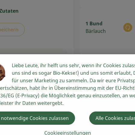
 Zutaten
1 Bund
peichern
Au
Bärlauch
Liebe Leute, ihr helft uns sehr, wenn ihr Cookies zulas
2 Stk
uns sind es sogar Bio-Kekse!) und uns somit erlaubt,
Au
Fleischtomaten
für unser Marketing zu sammeln. Da wir eure Privats
ertschätzen, habt ihr in Übereinstimmung mit der EU-Richtl
36/EG (E-Privacy) die Möglichkeit genau einzustellen, an w
leister ihr Daten weitergebt.
in
Du hast sich
 notwendige Cookies zulassen
Alle Cookies zula
ifen
 und
Cookieeinstellungen
t den