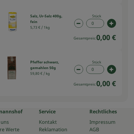
Stück
Salz, Ur-Salz 400g,
fein
swahl ändern
Artikelanzahl verringern
Artikelan
5,73 € /
1kg
0,00 €
Gesamtpreis:
Stück
Pfeffer schwarz,
gemahlen 50g
swahl ändern
Artikelanzahl verringern
Artikelan
59,80 € /
kg
0,00 €
Gesamtpreis:
mannshof
Service
Rechtliches
 uns
Kontakt
Impressum
re Werte
Reklamation
AGB