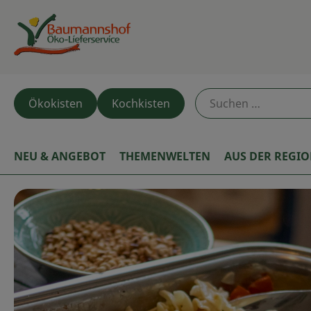
Ökokisten
Kochkisten
NEU & ANGEBOT
THEMENWELTEN
AUS DER REGI