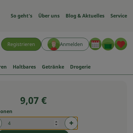
So geht's
Über uns
Blog & Aktuelles
Service
Warenk
L
Registrieren
Anmelden
hen
ren
Haltbares
Getränke
Drogerie
9,07 €
ionen
rtionen verringern (aktuell 4 Portionen ausgewählt)
Portionen erhöhen (aktuell