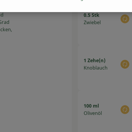
e
nd
0.5 Stk
Au
 Grad
Zwiebel
ücken,
1 Zehe(n)
Au
Knoblauch
100 ml
Au
Olivenöl