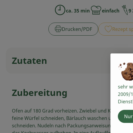
ca. 35 min
einfach
9
Zubreitungszeit:
Schwierigkeit:
Drucken​/​PDF
Rezept s
Zutaten
sehr w
Zubereitung
2009/1
Dienst
Ofen auf 180 Grad vorheizen. Zwiebel und Knoblauch 
Nur
feine Würfel schneiden, Bärlauch waschen und in Stre
schneiden. Nudeln nach Packungsanweisung kochen
das Kochwasser aufheben. In eine Auflaufform zuers