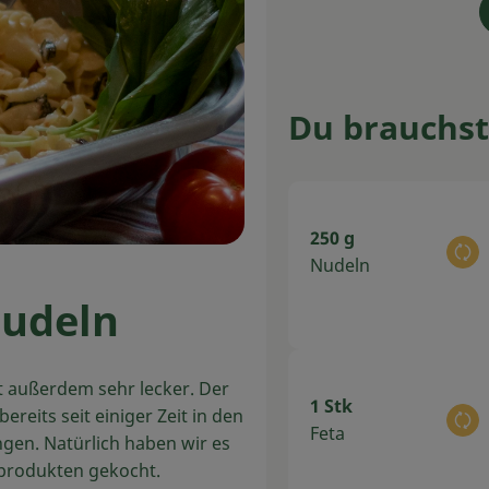
Du brauchst
250 g
Au
Nudeln
Nudeln
st außerdem sehr lecker. Der
1 Stk
reits seit einiger Zeit in den
Au
Feta
gen. Natürlich haben wir es
produkten gekocht.