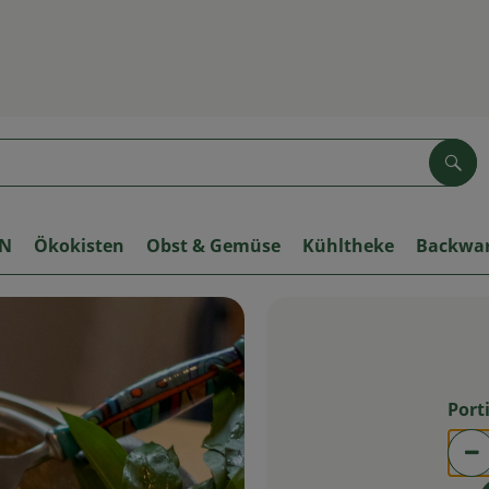
Suc
ON
Ökokisten
Obst & Gemüse
Kühltheke
Backwa
Port
Po