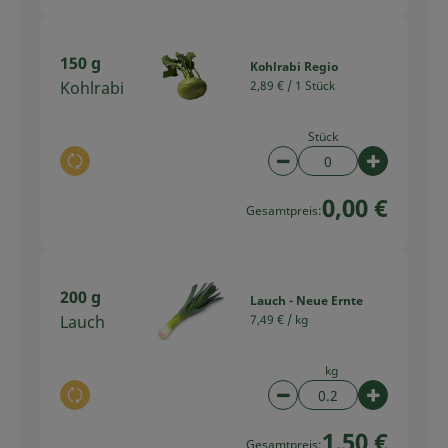
150 g
Kohlrabi Regio
Kohlrabi
2,89 € /
1 Stück
Stück
Auswahl ändern
Artikelanzahl verring
Artikelan
0,00 €
Gesamtpreis:
200 g
Lauch - Neue Ernte
Lauch
7,49 € /
kg
kg
Auswahl ändern
Artikelanzahl verring
Artikelan
1,50 €
Gesamtpreis: