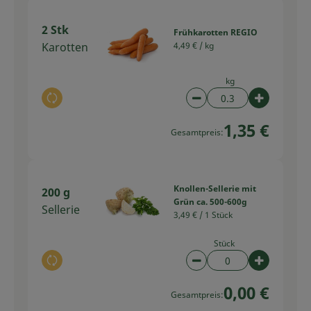
2 Stk
Frühkarotten REGIO
Karotten
4,49 € /
kg
kg
Auswahl ändern
Artikelanzahl verring
Artikelan
1,35 €
Gesamtpreis:
Knollen-Sellerie mit
200 g
Grün ca. 500-600g
Sellerie
3,49 € /
1 Stück
Stück
Auswahl ändern
Artikelanzahl verring
Artikelan
0,00 €
Gesamtpreis: