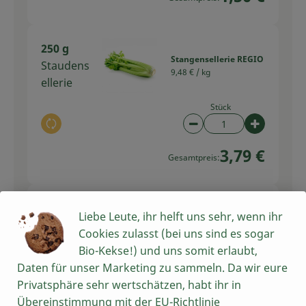
250 g
Stangensellerie REGIO
Staudens
9,48 € /
kg
ellerie
Stück
Auswahl ändern
Artikelanzahl verring
Artikelan
3,79 €
Gesamtpreis:
Liebe Leute, ihr helft uns sehr, wenn ihr
300 g
Leider haben wir dafür
Cookies zulasst (bei uns sind es sogar
Weißkohl
kein Produkt
Bio-Kekse!) und uns somit erlaubt,
gefunden
Daten für unser Marketing zu sammeln. Da wir eure
Privatsphäre sehr wertschätzen, habt ihr in
Auswahl ändern
Übereinstimmung mit der EU-Richtlinie