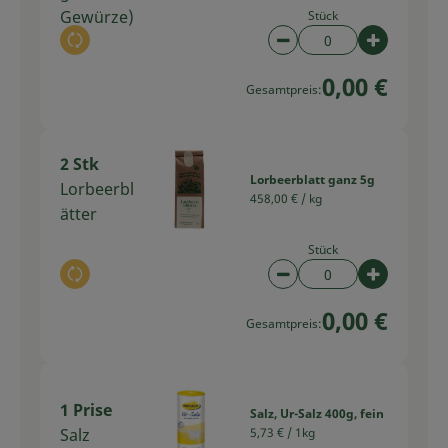
Gewürze)
Stück
Auswahl ändern
Artikelanzahl verring
Artikelan
0,00 €
Gesamtpreis:
2 Stk
Lorbeerblatt ganz 5g
Lorbeerbl
458,00 € /
kg
ätter
Stück
Auswahl ändern
Artikelanzahl verring
Artikelan
0,00 €
Gesamtpreis:
1 Prise
Salz, Ur-Salz 400g, fein
Salz
5,73 € /
1kg