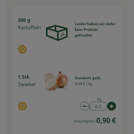
200 g
Leider haben wir dafür
Kartoffeln
kein Produkt
gefunden
Auswahl ändern
1 Stk
Zwiebeln gelb
Zwiebel
4,49 € /
kg
kg
Auswahl ändern
Artikelanzahl verring
Artikelan
0,90 €
Gesamtpreis: