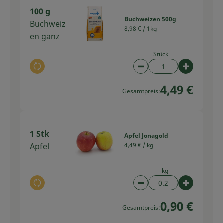
100 g
Buchweizen 500g
Buchweiz
8,98 € /
1kg
en ganz
Stück
Auswahl ändern
Artikelanzahl verring
Artikelan
4,49 €
Gesamtpreis:
1 Stk
Apfel Jonagold
Apfel
4,49 € /
kg
kg
Auswahl ändern
Artikelanzahl verring
Artikelan
0,90 €
Gesamtpreis: