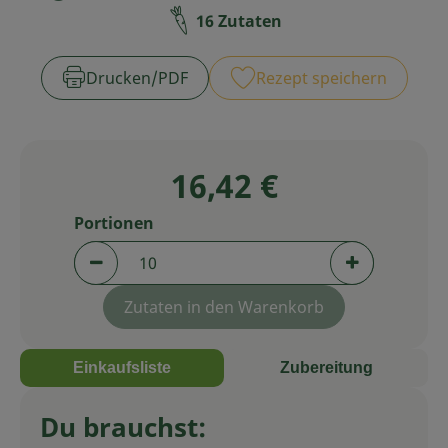
Zubreitungszeit:
Schwierigkeit:
16 Zutaten
Service
Drucken​/​PDF
Rezept speichern
16,42 €
Portionen
Portionen verringern (aktuell 10 Portionen au
Portionen er
Zutaten in den Warenkorb
Einkaufsliste
Zubereitung
Du brauchst: