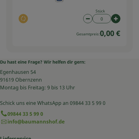
Stück
Auswahl ändern
Artikelanzahl verring
Artikelan
0,00 €
Gesamtpreis:
Du hast eine Frage? Wir helfen dir gern:
Egenhausen 54
91619 Obernzenn
Montag bis Freitag: 9 bis 13 Uhr
Schick uns eine WhatsApp an 09844 33 5 99 0
09844 33 5 99 0
info@baumannshof.de
Lieferservice