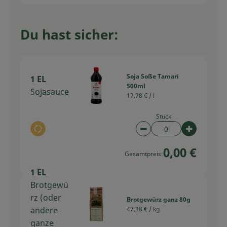
Du hast sicher:
Soja Soße Tamari
1 EL
500ml
Sojasauce
17,78 € /
l
Stück
Auswahl ändern
Artikelanzahl verring
Artikelan
0,00 €
Gesamtpreis:
1 EL
Brotgewü
rz (oder
Brotgewürz ganz 80g
andere
47,38 € /
kg
ganze