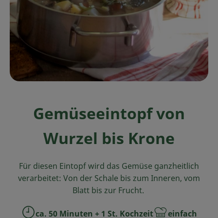
Ökokisten
Obst & Gemüse
Kühltheke
Backwaren
Haltbares
Gemüseeintopf von
Getränke
Wurzel bis Krone
Drogerie
Für diesen Eintopf wird das Gemüse ganzheitlich
So geht's
verarbeitet: Von der Schale bis zum Inneren, vom
Blatt bis zur Frucht.
Über uns
ca. 50 Minuten + 1 St. Kochzeit
einfach
Blog & Aktuelles