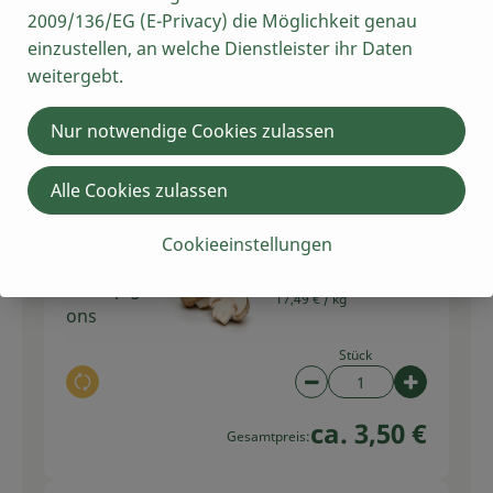
2009/136/EG (E-Privacy) die Möglichkeit genau
einzustellen, an welche Dienstleister ihr Daten
200 g
weitergebt.
Leider haben wir dafür
Wirsing
kein Produkt
gefunden
Nur notwendige Cookies zulassen
Auswahl ändern
Alle Cookies zulassen
Cookieeinstellungen
100 g
Champignons 200g
Champign
17,49 € /
kg
ons
Stück
Auswahl ändern
Artikelanzahl verring
Artikelan
ca. 3,50 €
Gesamtpreis: