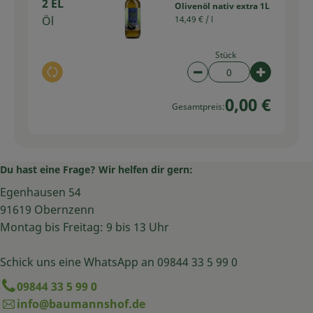
2 EL
Olivenöl nativ extra 1L
Öl
14,49 € /
l
Stück
Auswahl ändern
Artikelanzahl verring
Artikelan
0,00 €
Gesamtpreis:
Du hast eine Frage? Wir helfen dir gern:
Egenhausen 54
91619 Obernzenn
Montag bis Freitag: 9 bis 13 Uhr
Schick uns eine WhatsApp an 09844 33 5 99 0
09844 33 5 99 0
info@baumannshof.de