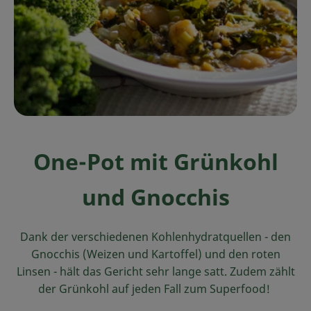
Ökokisten
Obst & Gemüse
Kühltheke
Backwaren
Haltbares
One-Pot mit Grünkohl
Getränke
und Gnocchis
Drogerie
Dank der verschiedenen Kohlenhydratquellen - den
So geht's
Gnocchis (Weizen und Kartoffel) und den roten
Linsen - hält das Gericht sehr lange satt. Zudem zählt
Über uns
der Grünkohl auf jeden Fall zum Superfood!
Blog & Aktuelles