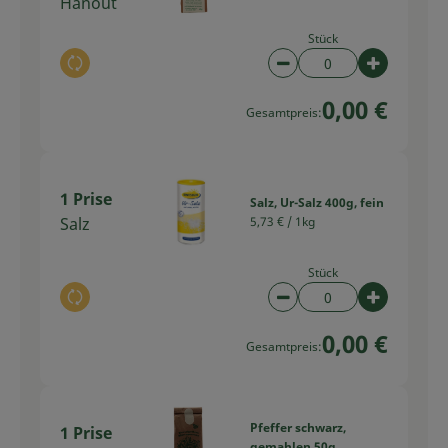
Hanout
Stück
Auswahl ändern
Artikelanzahl verring
Artikelan
0,00 €
Gesamtpreis:
1 Prise
Salz, Ur-Salz 400g, fein
Salz
5,73 € /
1kg
Stück
Auswahl ändern
Artikelanzahl verring
Artikelan
0,00 €
Gesamtpreis:
Pfeffer schwarz,
1 Prise
gemahlen 50g