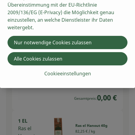
Übereinstimmung mit der EU-Richtlinie
kg
2009/136/EG (E-Privacy) die Möglichkeit genau
Auswahl ändern
Artikelanzahl verring
Artikelan
einzustellen, an welche Dienstleister ihr Daten
0,00 €
weitergebt.
Gesamtpreis:
Nur notwendige Cookies zulassen
1 EL
Grillgewürz,
Grillgewü
Alle Cookies zulassen
mittelscharf 50g
85,00 € /
kg
rz
Cookieeinstellungen
Stück
Auswahl ändern
Artikelanzahl verring
Artikelan
0,00 €
Gesamtpreis:
1 EL
Ras el Hanout 40g
Ras el
82,25 € /
kg