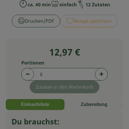
ca. 40 min
einfach
12 Zutaten
Zubreitungszeit:
Schwierigkeit:
Service
Drucken​/​PDF
Rezept speichern
12,97 €
Portionen
Portionen verringern (aktuell 6 Portionen aus
Portionen er
Zutaten in den Warenkorb
Einkaufsliste
Zubereitung
Du brauchst: