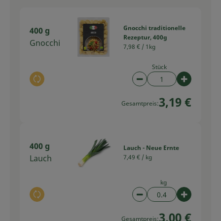
Gnocchi traditionelle
400 g
Rezeptur, 400g
Gnocchi
7,98 € /
1kg
Stück
Auswahl ändern
Artikelanzahl verring
Artikelan
3,19 €
Gesamtpreis:
400 g
Lauch - Neue Ernte
Lauch
7,49 € /
kg
kg
Auswahl ändern
Artikelanzahl verring
Artikelan
3,00 €
Gesamtpreis: