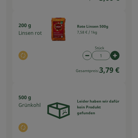
200 g
Rote Linsen 500g
Linsen rot
7,58 € /
1kg
Stück
Auswahl ändern
Artikelanzahl verring
Artikelan
3,79 €
Gesamtpreis:
500 g
Leider haben wir dafür
Grünkohl
kein Produkt
gefunden
Auswahl ändern