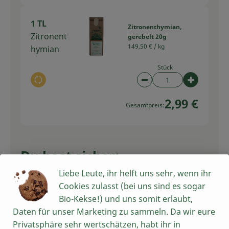
1 TL
Zitronenthymian,
Zitronent
gerebelt 20g
149,50 € /
kg
hymian
Stück
Auswahl ändern
Artikelanzahl verring
Artikelan
2,99 €
Gesamtpreis:
Du hast sicher:
Liebe Leute, ihr helft uns sehr, wenn ihr
Cookies zulasst (bei uns sind es sogar
1 Stk
Bio-Kekse!) und uns somit erlaubt,
Zwiebeln gelb
Zwiebel
Daten für unser Marketing zu sammeln. Da wir eure
4,49 € /
kg
(groß)
Privatsphäre sehr wertschätzen, habt ihr in