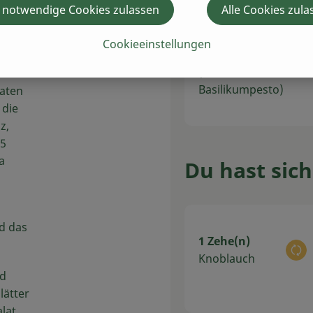
e
 notwendige Cookies zulassen
Alle Cookies zula
2 EL
Cookieeinstellungen
Bärlauchpesto
Au
(oder
nzes in
Basilikumpesto)
taten
 die
z,
25
a
Du hast sich
d das
1 Zehe(n)
Au
Knoblauch
nd
lätter
lat