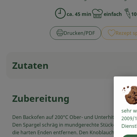
ca. 45 min
einfach
10
Zubreitungszeit:
Schwierigkeit:
Drucken​/​PDF
Rezept s
Zutaten
Zubereitung
sehr w
Den Backofen auf 200°C Ober- und Unterhitze vorhei
2009/1
Den Spargel schräg in mundgerechte Stücke schneid
Dienst
die harten Enden entfernen. Den Knoblauch schälen u