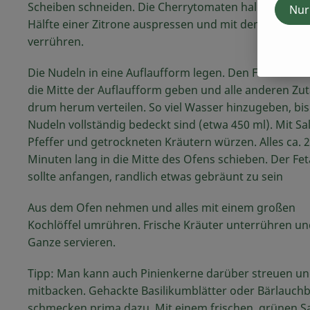
Scheiben schneiden. Die Cherrytomaten halbieren. Di
Nur
Hälfte einer Zitrone auspressen und mit dem Olivenöl
verrühren.
Die Nudeln in eine Auflaufform legen. Den Feta als Ga
die Mitte der Auflaufform geben und alle anderen Zu
drum herum verteilen. So viel Wasser hinzugeben, bis
Nudeln vollständig bedeckt sind (etwa 450 ml). Mit Sal
Pfeffer und getrockneten Kräutern würzen. Alles ca. 
Minuten lang in die Mitte des Ofens schieben. Der Fet
sollte anfangen, randlich etwas gebräunt zu sein
Aus dem Ofen nehmen und alles mit einem großen
Kochlöffel umrühren. Frische Kräuter unterrühren un
Ganze servieren.
Tipp: Man kann auch Pinienkerne darüber streuen u
mitbacken. Gehackte Basilikumblätter oder Bärlauchb
schmecken prima dazu. Mit einem frischen, grünen Sa