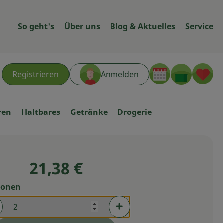
So geht's
Über uns
Blog & Aktuelles
Service
Warenk
L
Registrieren
Anmelden
hen
ren
Haltbares
Getränke
Drogerie
21,38 €
ionen
rtionen verringern (aktuell 2 Portionen ausgewählt)
Portionen erhöhen (aktuell