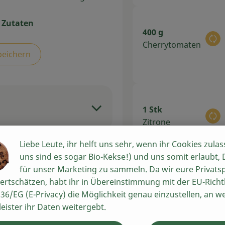
 Zutaten
400 g
Au
Cherrytomaten
peichern
1 Stk
Au
Zitrone
Liebe Leute, ihr helft uns sehr, wenn ihr Cookies zulas
uns sind es sogar Bio-Kekse!) und uns somit erlaubt,
für unser Marketing zu sammeln. Da wir eure Privats
ertschätzen, habt ihr in Übereinstimmung mit der EU-Richtl
180 g
zen.
36/EG (E-Privacy) die Möglichkeit genau einzustellen, an w
Au
Feta
en und
leister ihr Daten weitergebt.
nd in