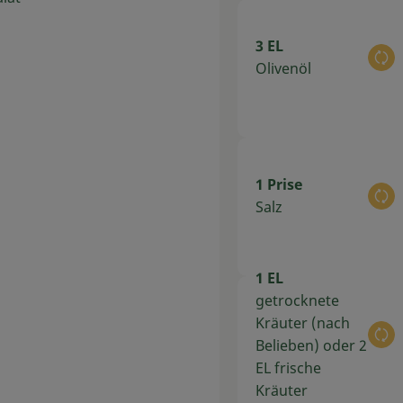
3 EL
Au
Olivenöl
1 Prise
Au
Salz
1 EL
getrocknete
Kräuter (nach
Au
Belieben) oder 2
EL frische
Kräuter