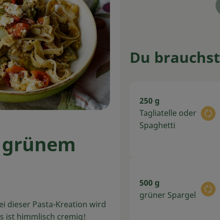
Du brauchst
250 g
Tagliatelle oder
Au
Spaghetti
t grünem
500 g
Au
grüner Spargel
ei dieser Pasta-Kreation wird
s ist himmlisch cremig!