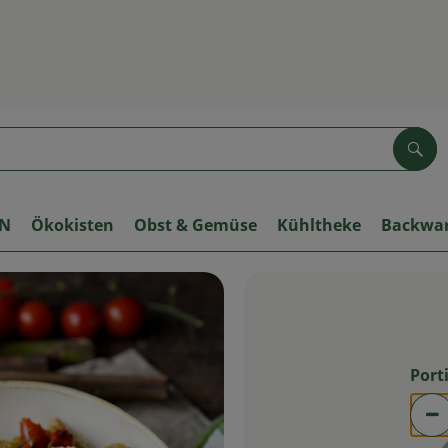
Suc
ON
Ökokisten
Obst & Gemüse
Kühltheke
Backwa
Port
Po