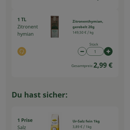
1 TL
Zitronenthymian,
Zitronent
gerebelt 20g
149,50 € /
kg
hymian
Stück
Auswahl ändern
Artikelanzahl verring
Artikelan
2,99 €
Gesamtpreis:
Du hast sicher:
1 Prise
Ur-Salz fein 1kg
Salz
3,89 € /
1kg