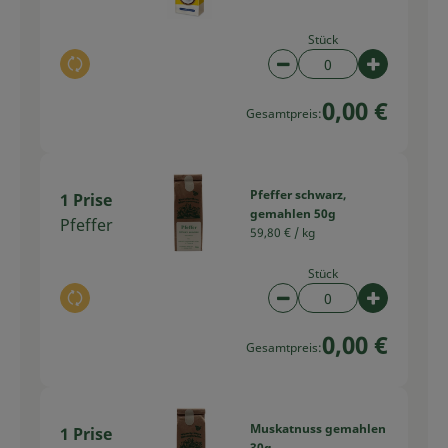
Stück
Auswahl ändern
Artikelanzahl verring
Artikelan
0,00 €
Gesamtpreis:
Pfeffer schwarz,
1 Prise
gemahlen 50g
Pfeffer
59,80 € /
kg
Stück
Auswahl ändern
Artikelanzahl verring
Artikelan
0,00 €
Gesamtpreis:
Muskatnuss gemahlen
1 Prise
30g