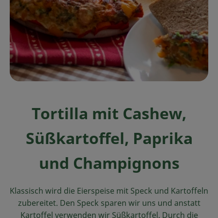
Ökokisten
Obst & Gemüse
Kühltheke
Backwaren
Haltbares
Tortilla mit Cashew,
Getränke
Süßkartoffel, Paprika
Drogerie
und Champignons
So geht's
Klassisch wird die Eierspeise mit Speck und Kartoffeln
Über uns
zubereitet. Den Speck sparen wir uns und anstatt
Kartoffel verwenden wir Süßkartoffel. Durch die
Blog & Aktuelles