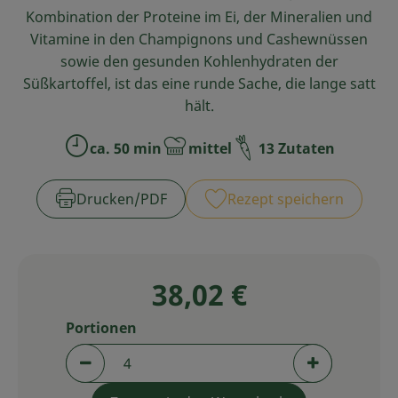
Kombination der Proteine im Ei, der Mineralien und
Service
Vitamine in den Champignons und Cashewnüssen
sowie den gesunden Kohlenhydraten der
Süßkartoffel, ist das eine runde Sache, die lange satt
hält.
ca. 50 min
mittel
13 Zutaten
Zubreitungszeit:
Schwierigkeit:
Drucken​/​PDF
Rezept speichern
38,02 €
Portionen
Portionen verringern (aktuell 4 Portionen aus
Portionen er