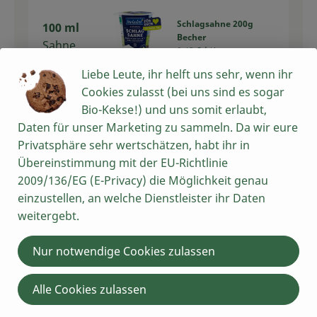
Schlagsahne 200g
100 ml
Becher
Sahne
8,45 € /
1kg
Liebe Leute, ihr helft uns sehr, wenn ihr
Stück
Cookies zulasst (bei uns sind es sogar
Auswahl ändern
Artikelanzahl verring
Artikelan
Bio-Kekse!) und uns somit erlaubt,
1,69 €
Daten für unser Marketing zu sammeln. Da wir eure
Gesamtpreis:
Privatsphäre sehr wertschätzen, habt ihr in
Übereinstimmung mit der EU-Richtlinie
100 g
2009/136/EG (E-Privacy) die Möglichkeit genau
Käse
Reibekäse 150g
einzustellen, an welche Dienstleister ihr Daten
(gerieben
19,93 € /
1kg
weitergebt.
)
Stück
Nur notwendige Cookies zulassen
Auswahl ändern
Artikelanzahl verring
Artikelan
Alle Cookies zulassen
2,99 €
Gesamtpreis: