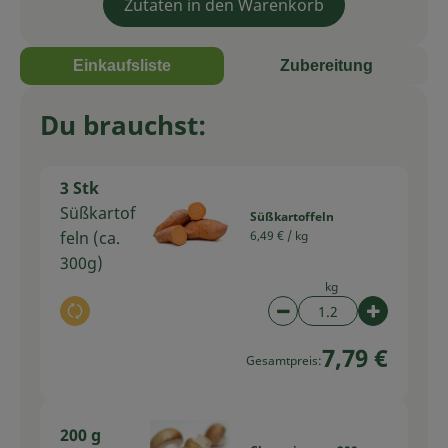
Zutaten in den Warenkorb
Einkaufsliste
Zubereitung
Du brauchst:
3 Stk
Süßkartof
Süßkartoffeln
feln (ca.
6,49 € /
kg
300g)
kg
Auswahl ändern
Artikelanzahl verring
Artikelan
7,79 €
Gesamtpreis:
200 g