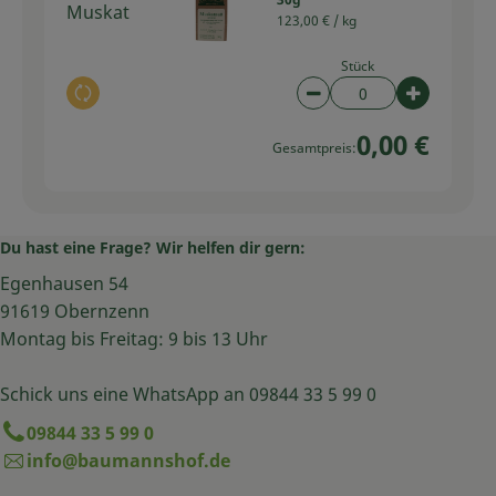
Muskat
123,00 € /
kg
Stück
Auswahl ändern
Artikelanzahl verring
Artikelan
0,00 €
Gesamtpreis:
Du hast eine Frage? Wir helfen dir gern:
Egenhausen 54
91619 Obernzenn
Montag bis Freitag: 9 bis 13 Uhr
Schick uns eine WhatsApp an 09844 33 5 99 0
09844 33 5 99 0
info@baumannshof.de