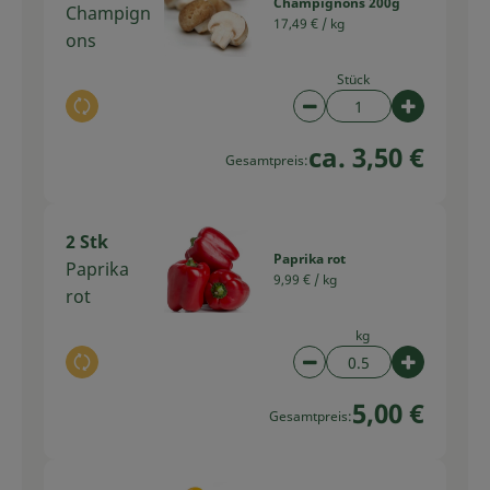
Champignons 200g
Champign
17,49 € /
kg
ons
Stück
Auswahl ändern
Artikelanzahl verring
Artikelan
ca. 3,50 €
Gesamtpreis:
2 Stk
Paprika rot
Paprika
9,99 € /
kg
rot
kg
Auswahl ändern
Artikelanzahl verring
Artikelan
5,00 €
Gesamtpreis: