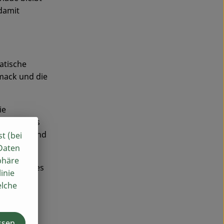
 damit
atische
mack und die
ie
ken, sodass
o frisch und
st (bei
 Daten
phäre
n ein langes
inie
elche
ssen