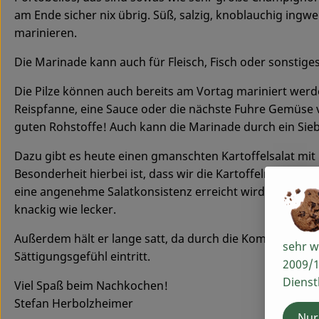
am Ende sicher nix übrig. Süß, salzig, knoblauchig ingwe
marinieren.
Die Marinade kann auch für Fleisch, Fisch oder sonst
Die Pilze können auch bereits am Vortag mariniert werden
Reispfanne, eine Sauce oder die nächste Fuhre Gemüse
guten Rohstoffe! Auch kann die Marinade durch ein Sie
Dazu gibt es heute einen gmanschten Kartoffelsalat mit 
Besonderheit hierbei ist, dass wir die Kartoffeln nur 
eine angenehme Salatkonsistenz erreicht wird. Dazu geb
knackig wie lecker.
Außerdem hält er lange satt, da durch die Kombination 
sehr w
Sättigungsgefühl eintritt.
2009/1
Dienst
Viel Spaß beim Nachkochen!
Stefan Herbolzheimer
Nur