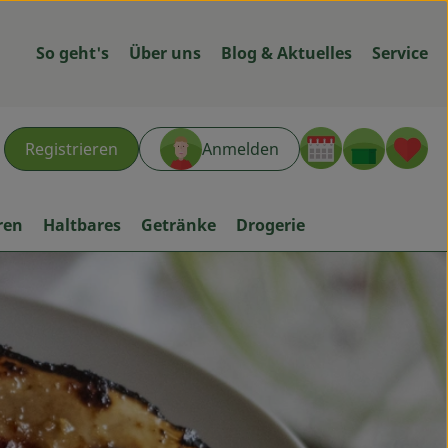
So geht's
Über uns
Blog & Aktuelles
Service
Warenk
L
Registrieren
Anmelden
hen
ren
Haltbares
Getränke
Drogerie