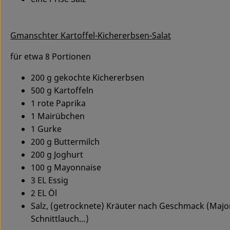
Gmanschter Kartoffel-Kichererbsen-Salat
für etwa 8 Portionen
200 g gekochte Kichererbsen
500 g Kartoffeln
1 rote Paprika
1 Mairübchen
1 Gurke
200 g Buttermilch
200 g Joghurt
100 g Mayonnaise
3 EL Essig
2 EL Öl
Salz, (getrocknete) Kräuter nach Geschmack (Majoran
Schnittlauch…)