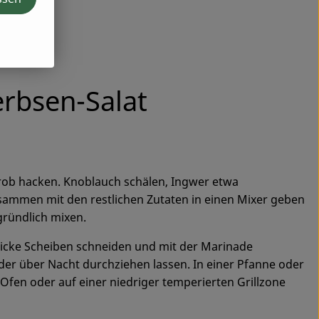
erbsen-Salat
rob hacken. Knoblauch schälen, Ingwer etwa
mmen mit den restlichen Zutaten in einen Mixer geben
ründlich mixen.
dicke Scheiben schneiden und mit der Marinade
er über Nacht durchziehen lassen. In einer Pfanne oder
 Ofen oder auf einer niedriger temperierten Grillzone