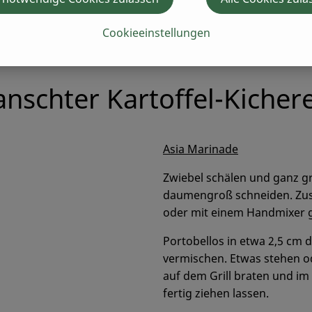
Cookieeinstellungen
of! J
nschter Kartoffel-Kicher
Asia Marinade
Zwiebel schälen und ganz g
daumengroß schneiden. Zusa
oder mit einem Handmixer g
Portobellos in etwa 2,5 cm 
vermischen. Etwas stehen od
auf dem Grill braten und im
fertig ziehen lassen.