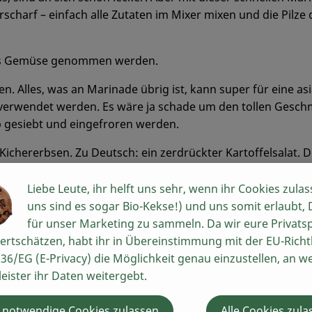
rscharf – einfach alle Zutaten im Mixer mixen und die Pilze
iges Gemüse genommen werden.
. Alles, was an Marinade übrig ist, kann super für eine asi
 verwendet werden. Es wäre ja schade um den tollen Gesch
b gesiebt und eingefroren werden.
Kichererbsen. Zu Deutsch: ein zerdrückter Kartoffelsalat. D
ganz grob schneiden und beim Vermengen des Salats zerdrüc
en wir Mairübchen, Gurke und Paprika – damit ist er ebens
Liebe Leute, ihr helft uns sehr, wenn ihr Cookies zulas
uns sind es sogar Bio-Kekse!) und uns somit erlaubt,
für unser Marketing zu sammeln. Da wir eure Privats
von Kohlenhydraten, aus der Kichererbse und den Kartoffel
ertschätzen, habt ihr in Übereinstimmung mit der EU-Richtl
36/EG (E-Privacy) die Möglichkeit genau einzustellen, an w
leister ihr Daten weitergebt.
 notwendige Cookies zulassen
Alle Cookies zula