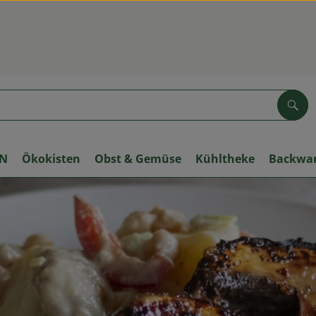
Suc
ON
Ökokisten
Obst & Gemüse
Kühltheke
Backwa