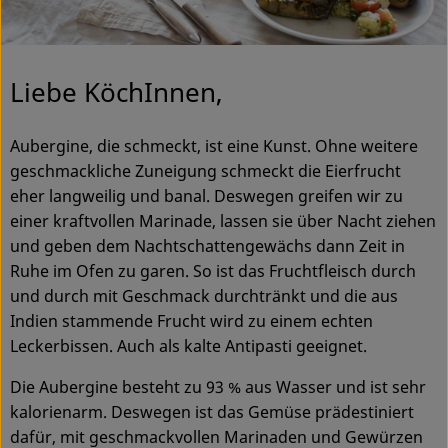
Ökokisten
Obst & Gemüse
Liebe KöchInnen,
Kühltheke
Aubergine, die schmeckt, ist eine Kunst. Ohne weitere
Backwaren
geschmackliche Zuneigung schmeckt die Eierfrucht
Haltbares
eher langweilig und banal. Deswegen greifen wir zu
einer kraftvollen Marinade, lassen sie über Nacht ziehen
Getränke
und geben dem Nachtschattengewächs dann Zeit in
Ruhe im Ofen zu garen. So ist das Fruchtfleisch durch
Drogerie
und durch mit Geschmack durchtränkt und die aus
Indien stammende Frucht wird zu einem echten
Leckerbissen. Auch als kalte Antipasti geeignet.
So geht's
Die Aubergine besteht zu 93 % aus Wasser und ist sehr
Über uns
kalorienarm. Deswegen ist das Gemüse prädestiniert
dafür, mit geschmackvollen Marinaden und Gewürzen
Blog & Aktuelles