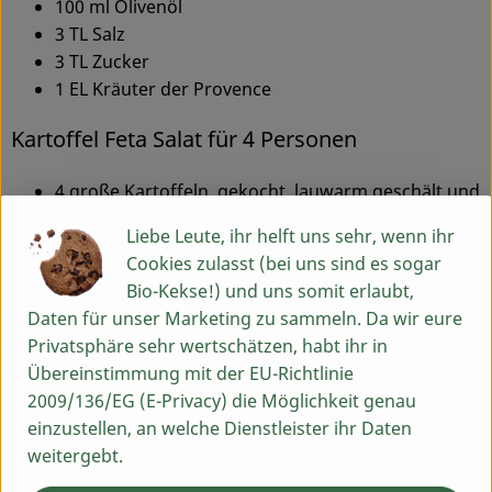
100 ml Olivenöl
3 TL Salz
3 TL Zucker
1 EL Kräuter der Provence
Kartoffel Feta Salat für 4 Personen
4 große Kartoffeln, gekocht, lauwarm geschält und
in Würfel geschnitten
Liebe Leute, ihr helft uns sehr, wenn ihr
2 Packungen Fetawürfel mit Rucola und Petersilie
Cookies zulasst (bei uns sind es sogar
1 Bund Rucola, grob gehackt
Bio-Kekse!) und uns somit erlaubt,
1 großzügiger Schuss Olivenöl
Daten für unser Marketing zu sammeln. Da wir eure
Salz und Pfeffer nach Geschmack
Privatsphäre sehr wertschätzen, habt ihr in
2 Tomaten in halbierte Achtel geschnitten
Übereinstimmung mit der EU-Richtlinie
2009/136/EG (E-Privacy) die Möglichkeit genau
Für die Marinade alle Zutaten in ein hohes Gefäß geben
einzustellen, an welche Dienstleister ihr Daten
und mit einem Stabmixer fein pürieren.
weitergebt.