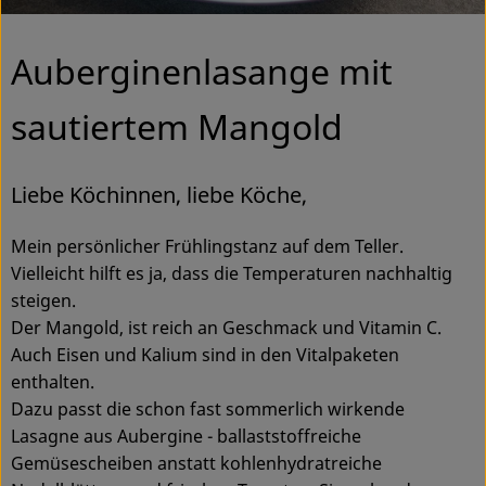
Ökokisten
Auberginenlasange mit
Obst & Gemüse
Kühltheke
sautiertem Mangold
Backwaren
Liebe Köchinnen, liebe Köche,
Haltbares
Mein persönlicher Frühlingstanz auf dem Teller.
Getränke
Vielleicht hilft es ja, dass die Temperaturen nachhaltig
steigen.
Drogerie
Der Mangold, ist reich an Geschmack und Vitamin C.
Auch Eisen und Kalium sind in den Vitalpaketen
enthalten.
So geht's
Dazu passt die schon fast sommerlich wirkende
Über uns
Lasagne aus Aubergine - ballaststoffreiche
Gemüsescheiben anstatt kohlenhydratreiche
Blog & Aktuelles