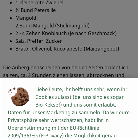
1 kleine rote Zwiebel
½ Bund Petersilie
Mangold:
2 Bund Mangold (Stielmangold)
2 - 4 Zehen Knoblauch (je nach Geschmack)
Salz, Pfeffer, Zucker
Bratöl, Olivenöl, Rucolapesto (Märzangebot)
Die Auberginenscheiben von beiden Seiten ordentlich
salzen, ca. 3 Stunden ziehen lassen, abtrocknen und
braten bis leicht braun. Tomaten vierteln, Kerngehäuse
Liebe Leute, ihr helft uns sehr, wenn ihr
entfernen und würfeln. Das Kerngehäuse brauchen wir
Cookies zulasst (bei uns sind es sogar
hier nicht, bitte andere Verwendung finden (z.B.
Bio-Kekse!) und uns somit erlaubt,
Tomatensuppe/-Sauce, Eintopf…). Für eine Lasagne
Daten für unser Marketing zu sammeln. Da wir eure
benötigen wir etwa eine Hand voll Tomatensalsa.
Privatsphäre sehr wertschätzen, habt ihr in
Für diese zu den Tomaten fein gewürfelte rote Zwiebel
Übereinstimmung mit der EU-Richtlinie
und gehackte Petersilie geben. Mit reichlich Olivenöl,
2009/136/EG (E-Privacy) die Möglichkeit genau