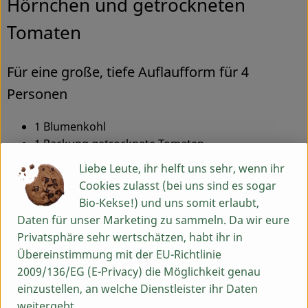
Hörnchen und getrockneten
Tomaten
Für eine große, tiefe Auflaufform für 4
Personen
1 Blumenkohl
1 Packung
getrocknete Tomaten
400 g
Hörnchen Nudeln
Liebe Leute, ihr helft uns sehr, wenn ihr
1 Packung
Frischkäse
Cookies zulasst (bei uns sind es sogar
1 mittelgroße Zwiebel
Bio-Kekse!) und uns somit erlaubt,
2 Zehen Knoblauch
Daten für unser Marketing zu sammeln. Da wir eure
500 ml Gemüsebrühe
Privatsphäre sehr wertschätzen, habt ihr in
300 g
Gruyère
Übereinstimmung mit der EU-Richtlinie
etwas Lauchzwiebeln, in Ringe geschnitten
2009/136/EG (E-Privacy) die Möglichkeit genau
Salz, Pfeffer
einzustellen, an welche Dienstleister ihr Daten
weitergebt.