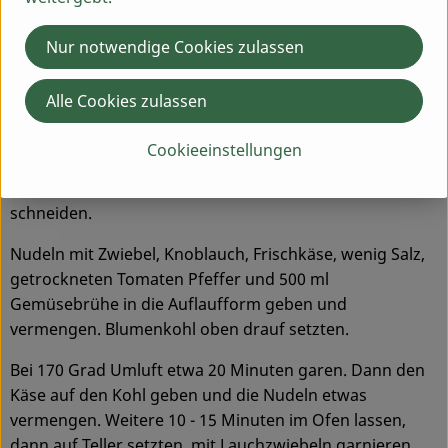
Blumenkohl vom Strunk entfernen, sodass, je nach
Nur notwendige Cookies zulassen
Größe, etwa 4 große Stücke entstehen. Den Rand vom
Gruyère abschneiden (oder nicht, das ist
Geschmackssache) und etwa 3 mm dicke Scheiben
Alle Cookies zulassen
schneiden.
Cookieeinstellungen
Getrocknete Tomaten in 1 cm Streifen schneiden.
Zwiebel und Knoblauch in nicht zu kleine Würfel
schneiden.
Nudeln mit Zwiebel, Knoblauch, Frischkäse, wenig Salz,
getrockneten Tomaten Pfeffer und 500 ml
Gemüsebrühe in die Auflaufform geben und
vermengen. Blumenkohl oben drauf setzten.
Bei 170 Grad Umluft etwa 20 Minuten garen. Dann den
Käse auf den Kohl geben und die Nudeln etwas
vermengen. Weitere 10 - 15 Minuten im Ofen lassen,
dann auf Teller setzten, mit Lauchzwiebeln garnieren