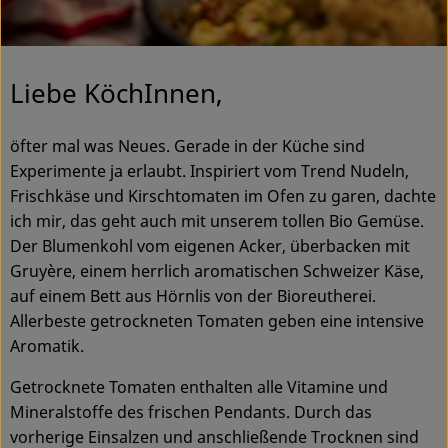
Ökokisten
Obst & Gemüse
Liebe KöchInnen,
Kühltheke
öfter mal was Neues. Gerade in der Küche sind
Backwaren
Experimente ja erlaubt. Inspiriert vom Trend Nudeln,
Haltbares
Frischkäse und Kirschtomaten im Ofen zu garen, dachte
ich mir, das geht auch mit unserem tollen Bio Gemüse.
Getränke
Der Blumenkohl vom eigenen Acker, überbacken mit
Gruyère, einem herrlich aromatischen Schweizer Käse,
Drogerie
auf einem Bett aus Hörnlis von der Bioreutherei.
Allerbeste getrockneten Tomaten geben eine intensive
Aromatik.
So geht's
Getrocknete Tomaten enthalten alle Vitamine und
Über uns
Mineralstoffe des frischen Pendants. Durch das
vorherige Einsalzen und anschließende Trocknen sind
Blog & Aktuelles