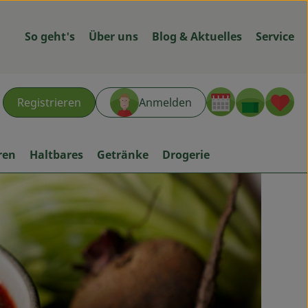
So geht's
Über uns
Blog & Aktuelles
Service
Warenk
L
Registrieren
Anmelden
hen
ren
Haltbares
Getränke
Drogerie