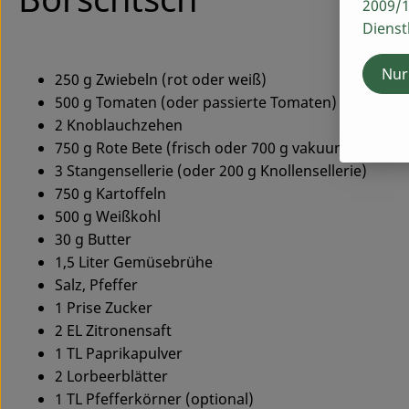
2009/1
Dienst
Nur
250 g Zwiebeln (rot oder weiß)
500 g Tomaten (oder passierte Tomaten)
2 Knoblauchzehen
750 g Rote Bete (frisch oder 700 g vakuumiert)
3 Stangensellerie (oder 200 g Knollensellerie)
750 g Kartoffeln
500 g Weißkohl
30 g Butter
1,5 Liter Gemüsebrühe
Salz, Pfeffer
1 Prise Zucker
2 EL Zitronensaft
1 TL Paprikapulver
2 Lorbeerblätter
1 TL Pfefferkörner (optional)