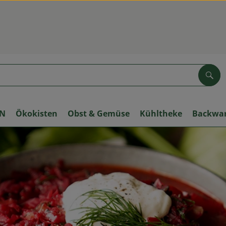
Suc
ON
Ökokisten
Obst & Gemüse
Kühltheke
Backwa