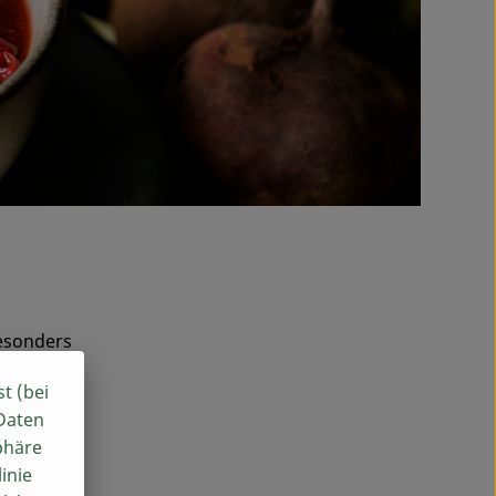
besonders
st (bei
 Daten
phäre
inie