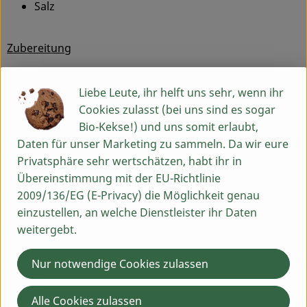
Salz
Zubereitung
Den Chana Dal über Nacht in reichlich Wasser
Liebe Leute, ihr helft uns sehr, wenn ihr
einweichen. Am nächsten Tag abgießen und mit
Cookies zulasst (bei uns sind es sogar
frischem Wasser abspülen.
Bio-Kekse!) und uns somit erlaubt,
Knoblauch und Ingwer fein reiben. Die Gewürze
Daten für unser Marketing zu sammeln. Da wir eure
mischen und frisch mahlen. Das Kokosöl in einem Topf
Privatsphäre sehr wertschätzen, habt ihr in
erhitzen und darin zunächst die Zwiebelwürfel
Übereinstimmung mit der EU-Richtlinie
andünsten. Wenn Sie etwas Farbe angenommen haben,
2009/136/EG (E-Privacy) die Möglichkeit genau
die Ingwer-Knoblauch-Paste dazugeben und mitbraten.
einzustellen, an welche Dienstleister ihr Daten
Schließlich die Gewürzmischung kurz mit anbraten, den
weitergebt.
Chana Dal dazugeben und mit der Kokosmilch und ca.
300 ml Wasser ablöschen, sodass alles gut bedeckt ist.
Nur notwendige Cookies zulassen
Das Mango Püree und den Zucker einrühren, mit Salz
würzen und leicht köcheln lassen, bis die Kichererbsen
Alle Cookies zulassen