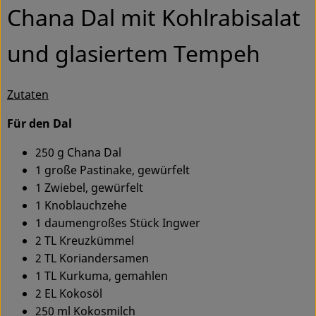
Chana Dal mit Kohlrabisalat
Service
und glasiertem Tempeh
Zutaten
Für den Dal
250 g Chana Dal
1 große Pastinake, gewürfelt
1 Zwiebel, gewürfelt
1 Knoblauchzehe
1 daumengroßes Stück Ingwer
2 TL Kreuzkümmel
2 TL Koriandersamen
1 TL Kurkuma, gemahlen
2 EL Kokosöl
250 ml Kokosmilch