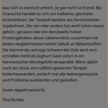
Ökokisten
was sich so exotisch anhört, ist gar nicht so fremd. Bei
Chana Dal handelt es sich um halbierte, geschälte
Obst & Gemüse
Kichererbsen, der Tempeh besteht aus fermentierten
Kühltheke
Sojabohnen. Der ein oder andere hat wohl schon davon
gehört, genauso wie von den jeweils hohen
Backwaren
Proteingehalten dieser Lebensmittel, zusammen mit
einem vergleichsweise hohen Gehalt an Ballaststoffen.
Haltbares
Die wärmende, würzige Schwere des Dals wird vom
schnellen Kohlrabi-Joghurt-Salat sofort in ein
Getränke
harmonisches Mundgefühl verwandelt. Wenn gleich
Drogerie
noch ein Stück vom süßlich-glasierten Tempeh
hinterherwandert, einfach mal alle Nebengeräusche
und Probleme ausblenden und genießen.
So geht's
Guten Appetit wünscht,
Über uns
Tina Richter
Blog & Aktuelles