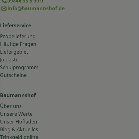
09844 33 5 99 0
info@baumannshof.de
Lieferservice
Probelieferung
Häufige Fragen
Liefergebiet
Jobkiste
Schulprogramm
Gutscheine
Baumannshof
Über uns
Unsere Werte
Unser Hofladen
Blog & Aktuelles
Trinkgeld online