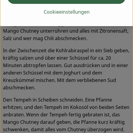
gar sind. Im Kokosmilch-Wasser-Gemisch dauert dies
etwas länger als in reiner Brühe, plane etwa 1 Stunde
Cookieeinstellungen
ein. 20 Minuten vor Schluss die Pastinaken-Würfel
dazugeben. Ist alles fertiggekocht, die Tomaten und das
Mango Chutney unterrühren und alles mit Zitronensaft,
Salz und wer mag Chili abschmecken.
In der Zwischenzeit die Kohlrabiraspel in ein Sieb geben,
kräftig salzen und über einer Schüssel für ca. 20
Minuten abtropfen lassen. Gut ausdrücken und in einer
anderen Schüssel mit dem Joghurt und dem
Kreuzkümmel mischen. Mit dem verbliebenen Sud
abschmecken.
Den Tempeh in Scheiben schneiden. Eine Pfanne
erhitzen, und den Tempeh im Kokosöl von beiden Seiten
anbraten. Wenn der Tempeh fertig gebraten ist, das
Mango Chutney darauf geben, die Pfanne kurz kräftig
schwenken, damit alles vom Chutney überzogen wird.