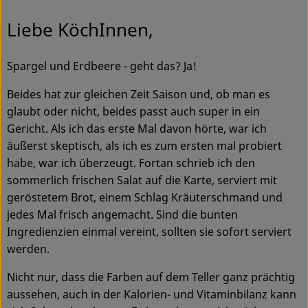
Ökokisten
Liebe KöchInnen,
Obst & Gemüse
Spargel und Erdbeere - geht das? Ja!
Kühltheke
Beides hat zur gleichen Zeit Saison und, ob man es
Backwaren
glaubt oder nicht, beides passt auch super in ein
Gericht. Als ich das erste Mal davon hörte, war ich
Haltbares
äußerst skeptisch, als ich es zum ersten mal probiert
habe, war ich überzeugt. Fortan schrieb ich den
Getränke
sommerlich frischen Salat auf die Karte, serviert mit
Drogerie
geröstetem Brot, einem Schlag Kräuterschmand und
jedes Mal frisch angemacht. Sind die bunten
Ingredienzien einmal vereint, sollten sie sofort serviert
So geht's
werden.
Über uns
Nicht nur, dass die Farben auf dem Teller ganz prächtig
aussehen, auch in der Kalorien- und Vitaminbilanz kann
Blog & Aktuelles