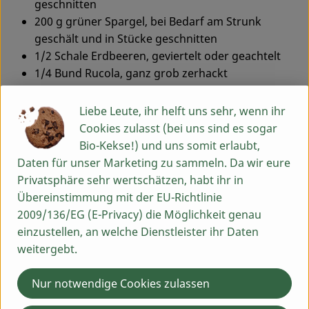
geschnitten
200 g grüner Spargel, bei Bedarf am Strunk
geschält und in Stücke geschnitten
1/2 Schale Erdbeeren, geviertelt oder geachtelt
1/4 Bund Rucola, ganz grob zerhackt
3 EL Sonnenblumenöl
Saft einer 1/2 Limette
Liebe Leute, ihr helft uns sehr, wenn ihr
1 EL gehackte Petersilie und/oder Basilikum
Cookies zulasst (bei uns sind es sogar
2 EL Walnussbruch
Bio-Kekse!) und uns somit erlaubt,
3 EL Himbeeressig
Daten für unser Marketing zu sammeln. Da wir eure
Salz, Pfeffer, Zucker
Privatsphäre sehr wertschätzen, habt ihr in
Übereinstimmung mit der EU-Richtlinie
2009/136/EG (E-Privacy) die Möglichkeit genau
Topf mit Wasser und Dämpfeinsatz erhitzen lassen.
einzustellen, an welche Dienstleister ihr Daten
Weißen Spargel 4,5 Minuten dämpfen, dann grünen
weitergebt.
Spargel dazu geben und weitere 4 Minuten garen
lassen. Anschließen herausnehmen und ausdampfen
Nur notwendige Cookies zulassen
lassen.