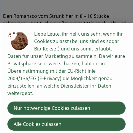
Den Romansco vom Strunk her in 8 – 10 Stücke
schneiden. Die Stücke großzügig mit Olivenöl, Salz und
Pfeffer in einer Schüssel gründlich vermengen. Auf ein
Liebe Leute, ihr helft uns sehr, wenn ihr
mit Backpapier ausgelegtes Backblech geben, mit den
Cookies zulasst (bei uns sind es sogar
Semmelbröseln bestreuen, Butterflocken darauf
Bio-Kekse!) und uns somit erlaubt,
verteilen und 7 Minuten bei 200 Grad mit Grillfunktion
Daten für unser Marketing zu sammeln. Da wir eure
grillen, dann auf 130 Grad zurückdrehen und weitere 30
Privatsphäre sehr wertschätzen, habt ihr in
Minuten garen lassen bzw. warmhalten, bis der Rest
Übereinstimmung mit der EU-Richtlinie
fertig ist.
2009/136/EG (E-Privacy) die Möglichkeit genau
einzustellen, an welche Dienstleister ihr Daten
Für den Gorgonzola Blumenkohl
weitergebt.
1 Kopf Blumenkohl
Nur notwendige Cookies zulassen
1 kleine Zwiebel
1 Knoblauchzehe
Ein guter Schluck Weißwein (ca. 100 ml)
Alle Cookies zulassen
200 g Gorgonzola