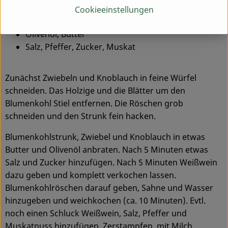
Je 0,2 l Sahne und Wasser
Cookieeinstellungen
0,4 l Milch
Olivenöl, Butter
Salz, Pfeffer, Zucker, Muskat
Zunächst Zwiebeln und Knoblauch in feine Würfel
schneiden. Das Holzige und die Blätter um den
Blumenkohl Stiel entfernen. Die Röschen grob
schneiden und den Strunk fein hacken.
Blumenkohlstrunk, Zwiebel und Knoblauch in etwas
Butter und Olivenöl anbraten. Nach 5 Minuten etwas
Salz und Zucker hinzufügen. Nach 5 Minuten Weißwein
dazu geben und komplett verkochen lassen.
Blumenkohlröschen darauf geben, Sahne und Wasser
hinzugeben und weichkochen (ca. 10 Minuten). Evtl.
noch einen Schluck Weißwein, Salz, Pfeffer und
Muskatnuss hinzufügen. Zerstampfen, mit Milch