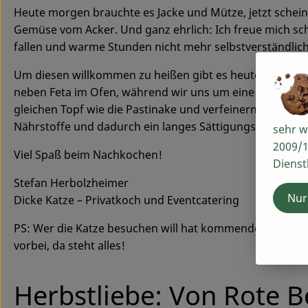
Heute morgen brauchte es Jacke und Mütze, jetzt scheint
Gemüse vom Acker. Und ganz ehrlich: Ich freue mich scho
fallen und warme Stunden nicht mehr selbstverständlich 
Um diesen willkommen zu heißen gibt es heute typische
neben Feta im Ofen, während wir uns um eine der ältes
gleichen Topf wie die Pastinake und verfeinern mit Sesa
Nährstoffe und dadurch ein langes Sättigungsgefühl ab.
sehr w
2009/1
Viel Spaß beim Nachkochen!
Dienst
Stefan Herbolzheimer
Nur
Dicke Katze – Privatkoch und Eventcatering
PS: Wer die Katze besuchen will hat kommende Woche v
vorbei, da steht alles!
Herbstliebe: Von Rote B