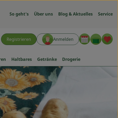
So geht's
Über uns
Blog & Aktuelles
Service
Warenk
L
Registrieren
Anmelden
hen
ren
Haltbares
Getränke
Drogerie