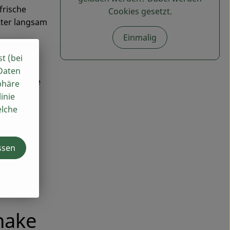
frische
Cookies gesetzt.
tter langsam
Einmalig
 schmort
st (bei
te im
 Daten
 auch viele
phäre
inie
elche
ssen
cht.de
nake