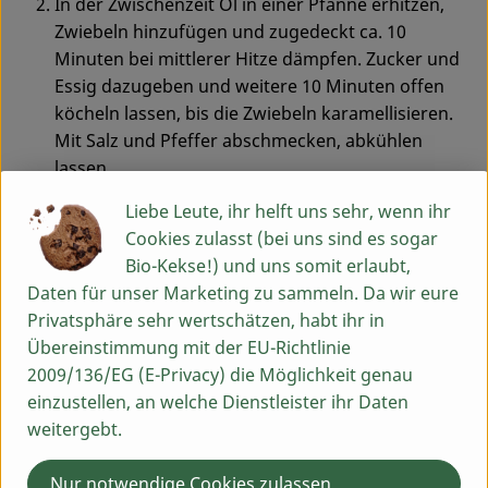
In der Zwischenzeit Öl in einer Pfanne erhitzen,
Zwiebeln hinzufügen und zugedeckt ca. 10
Minuten bei mittlerer Hitze dämpfen. Zucker und
Essig dazugeben und weitere 10 Minuten offen
köcheln lassen, bis die Zwiebeln karamellisieren.
Mit Salz und Pfeffer abschmecken, abkühlen
lassen.
Backofen auf 180 °C vorheizen. Form einfetten und
Liebe Leute, ihr helft uns sehr, wenn ihr
die noch heißen Pellkartoffeln komplett mit Schale
Cookies zulasst (bei uns sind es sogar
hineinlegen. Mit einem Glas die Kartoffeln
Bio-Kekse!) und uns somit erlaubt,
zerdrücken und am Rand hochdrücken, bis ein
Daten für unser Marketing zu sammeln. Da wir eure
regelmäßiger Kartoffelboden mit Rand entsteht.
Privatsphäre sehr wertschätzen, habt ihr in
Kräftig salzen und pfeffern. In der Mitte des
Übereinstimmung mit der EU-Richtlinie
Backofens 10 Minuten vorbacken, Form
2009/136/EG (E-Privacy) die Möglichkeit genau
herausnehmen und ein paar Minuten abkühlen
einzustellen, an welche Dienstleister ihr Daten
lassen.
weitergebt.
Crème fraîche auf dem Kartoffelboden verteilen.
Gewürfelten Käse, karamellisierte Zwiebeln und
Nur notwendige Cookies zulassen