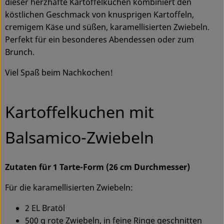
dieser herzhafte Kartoffelkuchen kombiniert den
Ökokisten
köstlichen Geschmack von knusprigen Kartoffeln,
cremigem Käse und süßen, karamellisierten Zwiebeln.
Obst & Gemüse
Perfekt für ein besonderes Abendessen oder zum
Brunch.
Kühltheke
Viel Spaß beim Nachkochen!
Backwaren
Haltbares
Kartoffelkuchen mit
Getränke
Balsamico-Zwiebeln
Drogerie
Zutaten für 1 Tarte-Form (26 cm Durchmesser)
So geht's
Für die karamellisierten Zwiebeln:
Über uns
2 EL Bratöl
500 g rote Zwiebeln, in feine Ringe geschnitten
Blog & Aktuelles