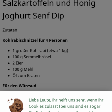
Salzkartoffeln und Honig
Joghurt Senf Dip
Zutaten
Kohlrabischnitzel für 4 Personen
1 großer Kohlrabi (etwa 1 kg)
100 g Semmelbrösel
2 Eier
100 g Mehl
Öl zum Braten
Für den Würzsud
1 l Wasser
Liebe Leute, ihr helft uns sehr, wenn ihr
2 EL Salz
Cookies zulasst (bei uns sind es sogar
Optional: