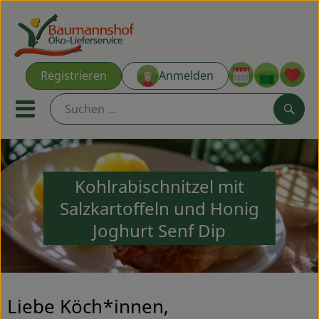
Warenk
Registrieren
Anmelden
Link
Mobiles Menu öffnen oder s
Such
Ökokisten
Kohlrabischnitzel mit
Kochkisten
Salzkartoffeln und Honig
Joghurt Senf Dip
NEU & ANGEBOT
THEMENWELTEN
AUS DER REGION
Liebe Köch*innen,