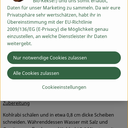
Bio-Kekse!) und uns somit erlaubt,
5 Lorbeerblätter, 1 EL Koriandersaat, 1 EL
Daten für unser Marketing zu sammeln. Da wir eure
Fenchelsaat, 1 EL Kümmel
Privatsphäre sehr wertschätzen, habt ihr in
Übereinstimmung mit der EU-Richtlinie
Honig Senf Joghurt Dip
2009/136/EG (E-Privacy) die Möglichkeit genau
150 g Joghurt
einzustellen, an welche Dienstleister ihr Daten
70 g Senf
weitergebt.
70 g Honig
Salz, Pfeffer
Nur notwendige Cookies zulassen
Salzkartoffeln
Alle Cookies zulassen
1 kg Kartoffeln
2 EL Salz
Cookieeinstellungen
Zubereitung
Kohlrabi schälen und in etwa 0,8 cm dicke Scheiben
schneiden. Währenddessen Wasser mit Salz und