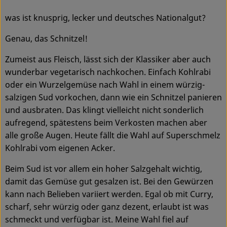
Ökokisten
was ist knusprig, lecker und deutsches Nationalgut?
Obst & Gemüse
Genau, das Schnitzel!
Kühltheke
Zumeist aus Fleisch, lässt sich der Klassiker aber auch
wunderbar vegetarisch nachkochen. Einfach Kohlrabi
Backwaren
oder ein Wurzelgemüse nach Wahl in einem würzig-
salzigen Sud vorkochen, dann wie ein Schnitzel panieren
Haltbares
und ausbraten. Das klingt vielleicht nicht sonderlich
Getränke
aufregend, spätestens beim Verkosten machen aber
alle große Augen. Heute fällt die Wahl auf Superschmelz
Drogerie
Kohlrabi vom eigenen Acker.
Beim Sud ist vor allem ein hoher Salzgehalt wichtig,
So geht's
damit das Gemüse gut gesalzen ist. Bei den Gewürzen
kann nach Belieben variiert werden. Egal ob mit Curry,
Über uns
scharf, sehr würzig oder ganz dezent, erlaubt ist was
schmeckt und verfügbar ist. Meine Wahl fiel auf
Blog & Aktuelles