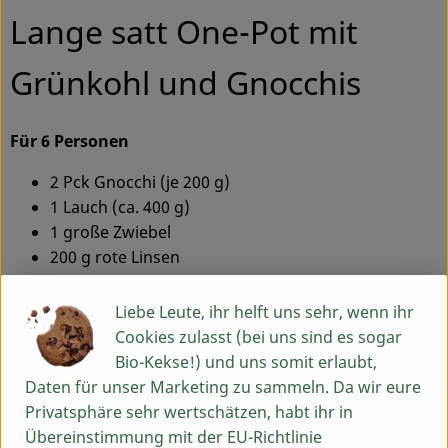
Lange satt One-Pot mit
Grünkohl und Gnocchis
Für 6 Personen
2 Pck Gnocchi (je 200 g)
1 Lauch (ca. 400 g)
1 große Zwiebel
200 g rote Linsen
500 g Grünkohl
1 TL Zitronenthymian
Liebe Leute, ihr helft uns sehr, wenn ihr
1 EL Grillgewürz
Cookies zulasst (bei uns sind es sogar
1 EL Ras el Hanout
Bio-Kekse!) und uns somit erlaubt,
Salz, Pfeffer, Zucker, Öl
Daten für unser Marketing zu sammeln. Da wir eure
Wasser
Privatsphäre sehr wertschätzen, habt ihr in
Übereinstimmung mit der EU-Richtlinie