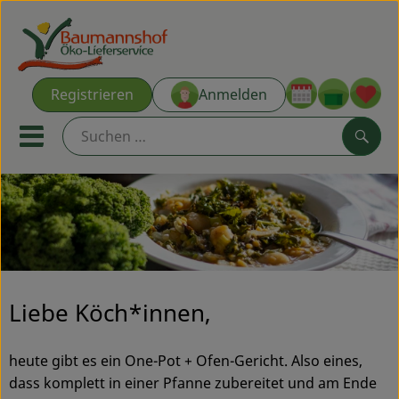
Warenk
Registrieren
Anmelden
Link
Mobiles Menu öffnen oder s
Such
Ökokisten
Kochkisten
NEU & ANGEBOT
Liebe Köch*innen,
THEMENWELTEN
heute gibt es ein One-Pot + Ofen-Gericht. Also eines,
AUS DER REGION
dass komplett in einer Pfanne zubereitet und am Ende