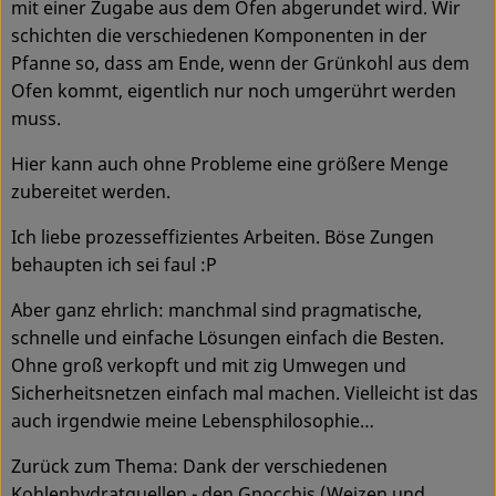
mit einer Zugabe aus dem Ofen abgerundet wird. Wir
Ökokisten
schichten die verschiedenen Komponenten in der
Pfanne so, dass am Ende, wenn der Grünkohl aus dem
Obst & Gemüse
Ofen kommt, eigentlich nur noch umgerührt werden
Kühltheke
muss.
Hier kann auch ohne Probleme eine größere Menge
Backwaren
zubereitet werden.
Haltbares
Ich liebe prozesseffizientes Arbeiten. Böse Zungen
Getränke
behaupten ich sei faul :P
Aber ganz ehrlich: manchmal sind pragmatische,
Drogerie
schnelle und einfache Lösungen einfach die Besten.
Ohne groß verkopft und mit zig Umwegen und
Sicherheitsnetzen einfach mal machen. Vielleicht ist das
So geht's
auch irgendwie meine Lebensphilosophie…
Über uns
Zurück zum Thema: Dank der verschiedenen
Blog & Aktuelles
Kohlenhydratquellen - den Gnocchis (Weizen und