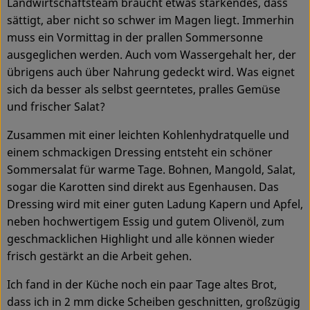
Landwirtschaftsteam braucht etwas stärkendes, dass
Ökokisten
sättigt, aber nicht so schwer im Magen liegt. Immerhin
muss ein Vormittag in der prallen Sommersonne
Obst & Gemüse
ausgeglichen werden. Auch vom Wassergehalt her, der
übrigens auch über Nahrung gedeckt wird. Was eignet
Kühltheke
sich da besser als selbst geerntetes, pralles Gemüse
Backwaren
und frischer Salat?
Haltbares
Zusammen mit einer leichten Kohlenhydratquelle und
einem schmackigen Dressing entsteht ein schöner
Getränke
Sommersalat für warme Tage. Bohnen, Mangold, Salat,
sogar die Karotten sind direkt aus Egenhausen. Das
Drogerie
Dressing wird mit einer guten Ladung Kapern und Apfel,
neben hochwertigem Essig und gutem Olivenöl, zum
geschmacklichen Highlight und alle können wieder
So geht's
frisch gestärkt an die Arbeit gehen.
Über uns
Ich fand in der Küche noch ein paar Tage altes Brot,
dass ich in 2 mm dicke Scheiben geschnitten, großzügig
Blog & Aktuelles