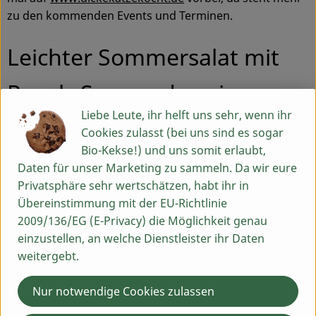
zu den kommenden Events und Terminen.
Leichter Sommersalat mit
Ranch-Sonnendressing
Liebe Leute, ihr helft uns sehr, wenn ihr
Cookies zulasst (bei uns sind es sogar
Zutaten für 4 Portionen
Bio-Kekse!) und uns somit erlaubt,
1 Kopf Salat
Daten für unser Marketing zu sammeln. Da wir eure
200 g Mangold
Privatsphäre sehr wertschätzen, habt ihr in
200 g grüne Bohnen
Übereinstimmung mit der EU-Richtlinie
Je 1 Karotte, kleine rote Zwiebel, Tomate
2009/136/EG (E-Privacy) die Möglichkeit genau
100 g (Vollkorn-Dinkel) Couscous
einzustellen, an welche Dienstleister ihr Daten
100 g Gemüsebrühe
weitergebt.
Für das Ranch-Sonnendressing
Nur notwendige Cookies zulassen
1 kleiner Apfel