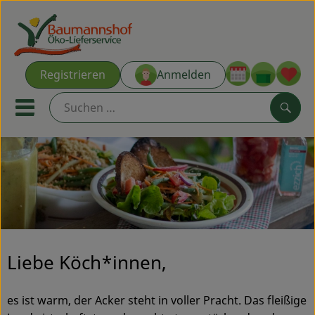
Warenk
Registrieren
Anmelden
Link
Mobiles Menu öffnen oder s
Such
Ökokisten
Kochkisten
NEU & ANGEBOT
Liebe Köch*innen,
THEMENWELTEN
AUS DER REGION
es ist warm, der Acker steht in voller Pracht. Das fleißige