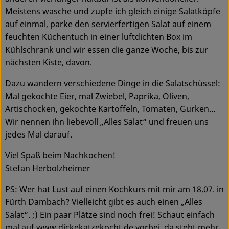
Meistens wasche und zupfe ich gleich einige Salatköpfe
auf einmal, parke den servierfertigen Salat auf einem
feuchten Küchentuch in einer luftdichten Box im
Kühlschrank und wir essen die ganze Woche, bis zur
nächsten Kiste, davon.
Dazu wandern verschiedene Dinge in die Salatschüssel:
Mal gekochte Eier, mal Zwiebel, Paprika, Oliven,
Artischocken, gekochte Kartoffeln, Tomaten, Gurken…
Wir nennen ihn liebevoll „Alles Salat“ und freuen uns
jedes Mal darauf.
Viel Spaß beim Nachkochen!
Stefan Herbolzheimer
PS: Wer hat Lust auf einen Kochkurs mit mir am 18.07. in
Fürth Dambach? Vielleicht gibt es auch einen „Alles
Salat“. ;) Ein paar Plätze sind noch frei! Schaut einfach
mal auf
www.dickekatzekocht.de
vorbei, da steht mehr