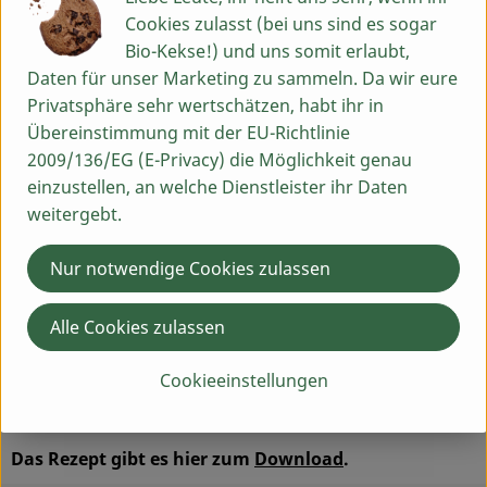
Soja Soße und Limettensaft in die Suppe geben und
Cookies zulasst (bei uns sind es sogar
zusammen mit Chili abschmecken.
Bio-Kekse!) und uns somit erlaubt,
Daten für unser Marketing zu sammeln. Da wir eure
Ramen Naturreisnudeln nach Packungsanleitung
Privatsphäre sehr wertschätzen, habt ihr in
kochen, abgießen und mit kaltem Wasser abspülen.
Übereinstimmung mit der EU-Richtlinie
Lauchzwiebeln putzen und in feine Ringe schneiden. Pak
2009/136/EG (E-Privacy) die Möglichkeit genau
Choi putzen und die Blätter der Länge nach in ca. 2 cm
einzustellen, an welche Dienstleister ihr Daten
breite Streifen schneiden. Korianderblätter von den
weitergebt.
Stielen zupfen, die Stiele fein hacken. Ein paar Minuten
vor dem Servieren Lauchzwiebeln und Pak Choi in die
Nur notwendige Cookies zulassen
Suppe geben und kurz köcheln lassen. Nudeln
hinzugeben und die Suppe in vier Schalen füllen. Mit ein
Alle Cookies zulassen
paar Korianderblättern und Sesam bestreuen und mit
etwas Sesamöl beträufeln.
Cookieeinstellungen
© Isarland Ökokiste
Das Rezept gibt es hier zum
Download
.