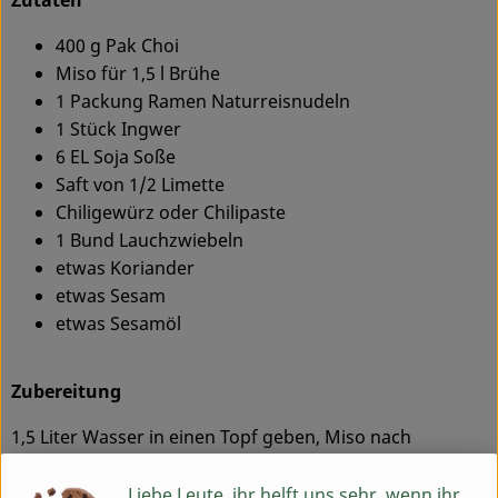
Service
400 g Pak Choi
Miso für 1,5 l Brühe
1 Packung Ramen Naturreisnudeln
1 Stück Ingwer
6 EL Soja Soße
Saft von 1/2 Limette
Chiligewürz oder Chilipaste
1 Bund Lauchzwiebeln
etwas Koriander
etwas Sesam
etwas Sesamöl
Zubereitung
1,5 Liter Wasser in einen Topf geben, Miso nach
Packungsanleitung zugeben und kurz aufkochen
lassen. Ingwer schälen und sehr fein hacken. Ingwer,
Liebe Leute, ihr helft uns sehr, wenn ihr