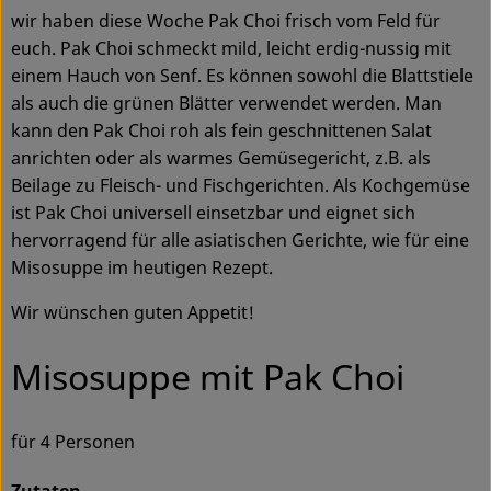
Ökokisten
wir haben diese Woche Pak Choi frisch vom Feld für
euch. Pak Choi schmeckt mild, leicht erdig-nussig mit
Obst & Gemüse
einem Hauch von Senf. Es können sowohl die Blattstiele
als auch die grünen Blätter verwendet werden. Man
Kühltheke
kann den Pak Choi roh als fein geschnittenen Salat
anrichten oder als warmes Gemüsegericht, z.B. als
Backwaren
Beilage zu Fleisch- und Fischgerichten. Als Kochgemüse
Haltbares
ist Pak Choi universell einsetzbar und eignet sich
hervorragend für alle asiatischen Gerichte, wie für eine
Getränke
Misosuppe im heutigen Rezept.
Drogerie
Wir wünschen guten Appetit!
Misosuppe mit Pak Choi
So geht's
Über uns
für 4 Personen
Blog & Aktuelles
Zutaten