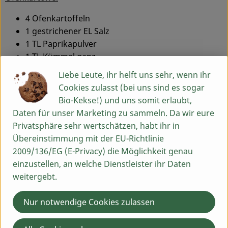
4 Ofenkartoffeln
1 gestrichener EL Salz
1 TL Paprikapulver
1 TL Kümmel ganz
1 EL Öl
Liebe Leute, ihr helft uns sehr, wenn ihr
Cookies zulasst (bei uns sind es sogar
Kräuterquark Deluxe
Bio-Kekse!) und uns somit erlaubt,
200 g Kräuterquark (Berchtesgadener Land)
Daten für unser Marketing zu sammeln. Da wir eure
2 EL Mascarpone
Privatsphäre sehr wertschätzen, habt ihr in
3 EL Joghurt natur
Übereinstimmung mit der EU-Richtlinie
1 TL Olivenöl
2009/136/EG (E-Privacy) die Möglichkeit genau
1 EL Balsamico Essig weiß
einzustellen, an welche Dienstleister ihr Daten
¼ Bund Petersilie
weitergebt.
Je ½ TL Dill gerebelt, Majoran gerebelt, Pfeffer weiß
gemahlen
Nur notwendige Cookies zulassen
Optional ½ Knolle Knoblauch zerdrückt
Salz und Zucker nach Geschmack