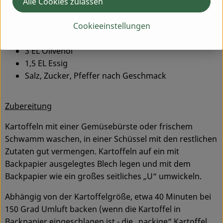
Alle Cookies zulassen
Einfach und lecker Dressing
Cookieeinstellungen
1 TL Dijon Senf
3 EL Olivenöl
1,5 EL Essig
Salz, Zucker, Pfeffer nach Geschmack
Zubereitung
Kartoffeln mit einer Gemüsebürste oder frischem
Schwamm waschen, in einer Schüssel mit den restlichen
Zutaten gut vermengen. Kartoffeln auf ein mit
Backpapier ausgelegtes Blech legen und mit dem
Backpapier wie ein großes seitliches „U“ umwickeln.
Abhängig von der Kartoffelgröße, etwa 40 Minuten bei
150 Grad Umluft backen (wenn die Kartoffel in
Backpapier eingeschlagen ist - die „nackige“ Kartoffel