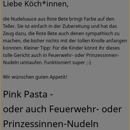
Liebe Köch*innen,
Ökokisten
Obst & Gemüse
die Nudelsauce aus Rote Bete bringt Farbe auf den
Teller. Sie ist einfach in der Zubereitung und hat das
Kühltheke
Zeug dazu, die Rote Bete auch denen sympathisch zu
machen, die bisher nichts mit der tollen Knolle anfangen
Backwaren
konnten. Kleiner Tipp: Für die Kinder könnt ihr dieses
tolle Gericht auch in Feuerwehr- oder Prinzessinnen-
Haltbares
Nudeln umtaufen. Funktioniert super ;-).
Getränke
Wir wünschen guten Appetit!
Drogerie
Pink Pasta -
So geht's
oder auch Feuerwehr- oder
Über uns
Prinzessinnen-Nudeln
Blog & Aktuelles