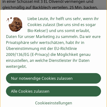
in einer Schüssel mit 3 EL Olivenöl vermengen und
gleichmäßig auf Backblech verteilen. 25 Min. backen,
nach der Hälfte der Zeit wenden. In der Zwischenzeit
Liebe Leute, ihr helft uns sehr, wenn ihr
Nudeln in gesalzenem Wasser nach Packungsanleitung
Cookies zulasst (bei uns sind es sogar
kochen. Abschütten.
ACHTUNG:
dabei 100 ml des
Bio-Kekse!) und uns somit erlaubt,
Kochwassers auffangen! Walnüsse knacken, grob
Daten für unser Marketing zu sammeln. Da wir eure
hacken und in einer Pfanne vorsichtig anrösten. Die
Privatsphäre sehr wertschätzen, habt ihr in
Kresse abschneiden. Die gebackene Rote Bete, den
Übereinstimmung mit der EU-Richtlinie
Knoblauch und 75 g Feta mit dem aufgefangenen
2009/136/EG (E-Privacy) die Möglichkeit genau
Nudelwasser im Mixer oder mit dem Pürierstab fein
einzustellen, an welche Dienstleister ihr Daten
mixen. Mit Salz und Pfeffer abschmecken. Die Nudeln
weitergebt.
mit der Rote Bete-Sauce vermengen, mit dem restlichen
zerbröselten Feta, den Walnüssen und der Kresse
Nur notwendige Cookies zulassen
bestreuen.
Tipp:
Alle Cookies zulassen
Statt der Kresse kann man auch Rucola verwenden. Die
Walnüsse können auch durch Haselnüsse oder
Cookieeinstellungen
Pinienkerne ersetzt werden. Dazu passt ein Salat aus