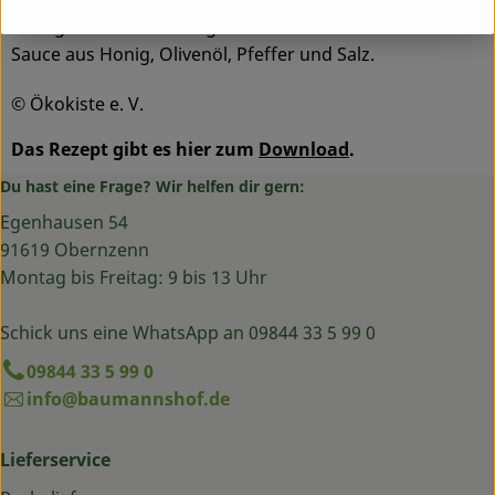
Orangenfilets und fein gehobeltem Fenchel mit einer
Sauce aus Honig, Olivenöl, Pfeffer und Salz.
© Ökokiste e. V.
Das Rezept gibt es hier zum
Download
.
Du hast eine Frage? Wir helfen dir gern:
Egenhausen 54
91619 Obernzenn
Montag bis Freitag: 9 bis 13 Uhr
Schick uns eine WhatsApp an 09844 33 5 99 0
09844 33 5 99 0
info@baumannshof.de
Lieferservice