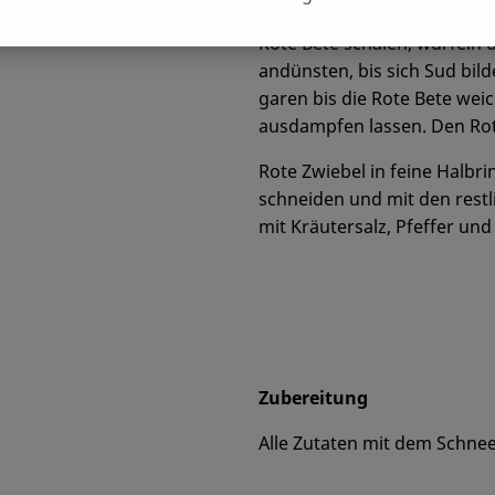
Rote Bete schälen, würfeln
andünsten, bis sich Sud bi
garen bis die Rote Bete wei
ausdampfen lassen. Den Ro
Rote Zwiebel in feine Halbr
schneiden und mit den rest
mit Kräutersalz, Pfeffer un
Zubereitung
Alle Zutaten mit dem Schne