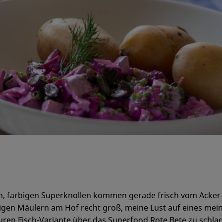
len, farbigen Superknollen kommen gerade frisch vom Acker 
rigen Mäulern am Hof recht groß, meine Lust auf eines mein
 sauren Fisch-Variante über das Superfood Rote Bete zu sch