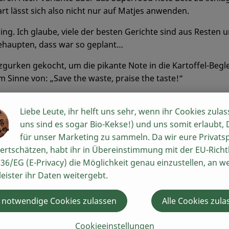
t lässt sich also nicht nur auf Matjes anwenden.
g. Ich glaube, viele der besten Gerichte sind aus Resten u
behaupten, dass war so geplant…
urken gekocht, um die pikante Note in die Kartoffel-Beglei
 Sinne von: „Save the waste, praise the taste!“
gionalen Kürbiskernen. In der Pfanne geröstet, passend z
Liebe Leute, ihr helft uns sehr, wenn ihr Cookies zulas
gesund – also ab auf den Salat.
uns sind es sogar Bio-Kekse!) und uns somit erlaubt,
für unser Marketing zu sammeln. Da wir eure Privats
ertschätzen, habt ihr in Übereinstimmung mit der EU-Richtl
36/EG (E-Privacy) die Möglichkeit genau einzustellen, an w
leister ihr Daten weitergebt.
rt mit Pellkartoffeln u
 notwendige Cookies zulassen
Alle Cookies zula
Cookieeinstellungen
Zubereitung