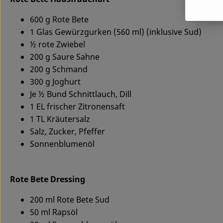
600 g Rote Bete
1 Glas Gewürzgurken (560 ml) (inklusive Sud)
½ rote Zwiebel
200 g Saure Sahne
200 g Schmand
300 g Joghurt
Je ½ Bund Schnittlauch, Dill
1 EL frischer Zitronensaft
1 TL Kräutersalz
Salz, Zucker, Pfeffer
Sonnenblumenöl
Rote Bete Dressing
200 ml Rote Bete Sud
50 ml Rapsöl