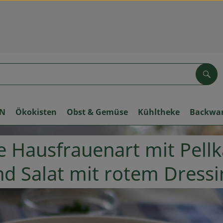
Suc
ON
Ökokisten
Obst & Gemüse
Kühltheke
Backwa
e Hausfrauenart mit Pellk
d Salat mit rotem Dress