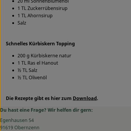
20 ml Sonnenblumenöl
1 TL Zuckerrübensirup
1 TL Ahornsirup
Salz
Schnelles Kürbiskern Topping
200 g Kürbiskerne natur
1 TL Ras el Hanout
½ TL Salz
½ TL Olivenöl
Die Rezepte gibt es hier zum
Download
.
Du hast eine Frage? Wir helfen dir gern:
Egenhausen 54
91619 Obernzenn