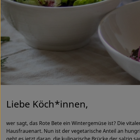
Liebe Köch*innen,
wer sagt, das Rote Bete ein Wintergemüse ist? Die vita
Hausfrauenart. Nun ist der vegetarische Anteil an hung
geht es jetzt daran, die kulinarische Brücke der salzig