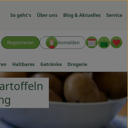
So geht's
Über uns
Blog & Aktuelles
Service
Warenk
L
Registrieren
Anmelden
hen
ren
Haltbares
Getränke
Drogerie
artoffeln
ing