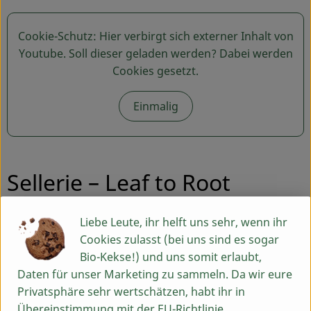
Cookie-Schutz: Hier verbirgt sich externer Inhalt von
Youtube
. Soll dieser geladen werden? Dabei werden
Cookies gesetzt.
Einmalig
Sellerie – Leaf to Root
Liebe Leute, ihr helft uns sehr, wenn ihr
Für 4 Portionen
Cookies zulasst (bei uns sind es sogar
1 Sellerie mit Grün
Bio-Kekse!) und uns somit erlaubt,
2 Karotten
Daten für unser Marketing zu sammeln. Da wir eure
1 kleine rote Zwiebel
Privatsphäre sehr wertschätzen, habt ihr in
1 EL Gewürzessig (ezzich Essigmanufaktur)
Übereinstimmung mit der EU-Richtlinie