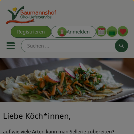
Warenk
Registrieren
Anmelden
Link
Mobiles Menu öffnen oder s
Such
Ökokisten
Kochkisten
NEU & ANGEBOT
THEMENWELTEN
Liebe Köch*innen,
AUS DER REGION
auf wie viele Arten kann man Sellerie zubereiten?