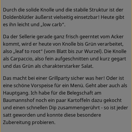
Ökokisten
Durch die solide Knolle und die stabile Struktur ist der
Doldenblütler äußerst vielseitig einsetzbar! Heute gibt
Obst & Gemüse
es ihn leicht und „low carb“.
Kühltheke
Da der Sellerie gerade ganz frisch geerntet vom Acker
Backwaren
kommt, wird er heute von Knolle bis Grün verarbeitet,
also „leaf to root“ (vom Blatt bis zur Wurzel). Die Knolle
Haltbares
als Carpaccio, also fein aufgeschnitten und kurz gegart
und das Grün als charakterstarker Salat.
Getränke
Das macht bei einer Grillparty sicher was her! Oder ist
Drogerie
eine schöne Vorspeise für ein Menü. Geht aber auch als
Hauptgang. Ich habe für die Belegschaft am
Baumannshof noch ein paar Kartoffeln dazu gekocht
So geht's
und einen schnellen Dip zusammengerührt - so ist jeder
satt geworden und konnte diese besondere
Über uns
Zubereitung probieren.
Blog & Aktuelles